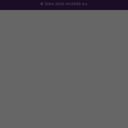
© 2004-2026 MUZIKER a.s.