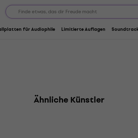
ts Unknown
allplatten für Audiophile
Limitierte Auflagen
Soundtrac
Ähnliche Künstler