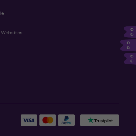
le
n Websites