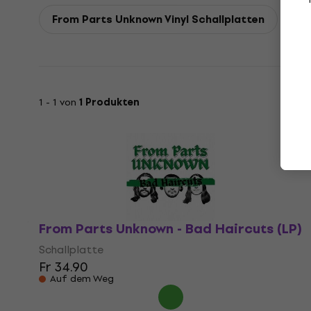
From Parts Unknown Vinyl Schallplatten
1 - 1 von
1 Produkten
From Parts Unknown - Bad Haircuts (LP)
Schallplatte
Fr 34.90
Auf dem Weg