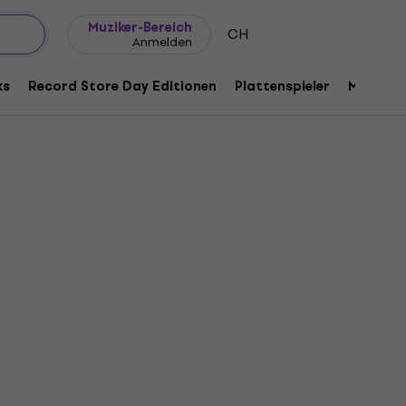
Geschenkideen
FAQ
Muziker Blog
Muziker-Bereich
CH
Anmelden
ks
Record Store Day Editionen
Plattenspieler
Musik Pl