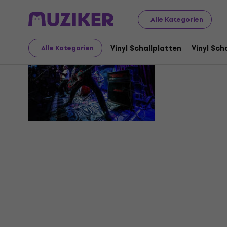
Alle Kategorien
From Par
Vinyl Schallplatten
Vinyl Sch
Alle Kategorien