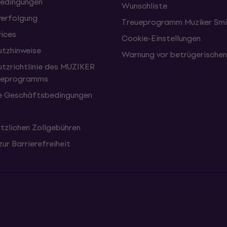
edingungen
Wunschliste
erfolgung
Treueprogramm Muziker Smi
vices
Cookie-Einstellungen
tzhinweise
Warnung vor betrügerische
tzrichtlinie des MUZIKER
eueprogramms
e Geschäftsbedingungen
tzlichen Zollgebühren
zur Barrierefreiheit