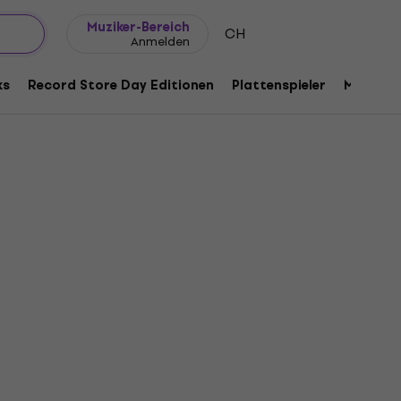
Geschenkideen
FAQ
Muziker Blog
Muziker-Bereich
CH
Anmelden
ks
Record Store Day Editionen
Plattenspieler
Musik Pl