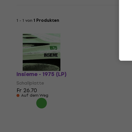
1 - 1 von
1 Produkten
Insieme - 1975 (LP)
Schallplatte
Fr 26.70
Auf dem Weg