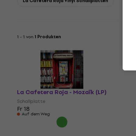
La Cafetera Roja Vinyl Schallplatten
1 - 1 von
1 Produkten
La Cafetera Roja - Mozaïk (LP)
Schallplatte
Fr 18
Auf dem Weg