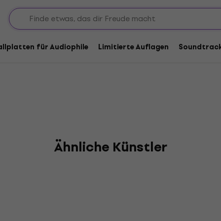
ra Roja
allplatten für Audiophile
Limitierte Auflagen
Soundtrac
Ähnliche Künstler