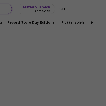
Geschenkideen
FAQ
Muziker Blog
Muziker-Bereich
CH
Anmelden
ks
Record Store Day Editionen
Plattenspieler
Musik Pl