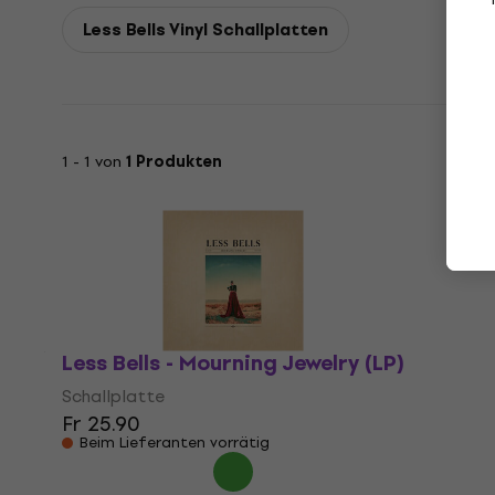
Less Bells Vinyl Schallplatten
1 - 1 von
1 Produkten
Less Bells - Mourning Jewelry (LP)
Schallplatte
Fr 25.90
Beim Lieferanten vorrätig