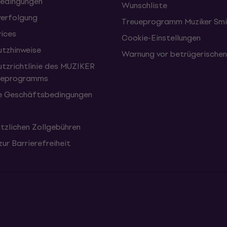
edingungen
Wunschliste
erfolgung
Treueprogramm Muziker Smi
vices
Cookie-Einstellungen
tzhinweise
Warnung vor betrügerische
tzrichtlinie des MUZIKER
eueprogramms
e Geschäftsbedingungen
tzlichen Zollgebühren
zur Barrierefreiheit