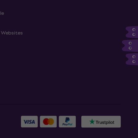
le
n Websites