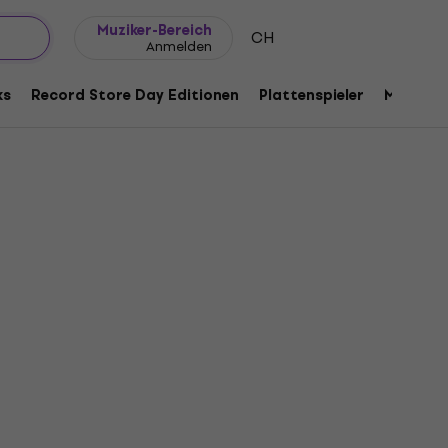
Geschenkideen
FAQ
Muziker Blog
Muziker-Bereich
CH
Anmelden
ks
Record Store Day Editionen
Plattenspieler
Musik Pl