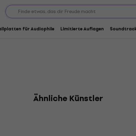
ow
allplatten für Audiophile
Limitierte Auflagen
Soundtrac
Ähnliche Künstler