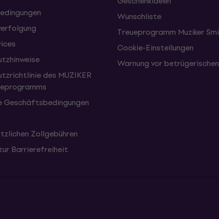
Geschenkideen
edingungen
Wunschliste
erfolgung
Treueprogramm Muziker Smi
vices
Cookie-Einstellungen
tzhinweise
Warnung vor betrügerische
tzrichtlinie des MUZIKER
eueprogramms
e Geschäftsbedingungen
tzlichen Zollgebühren
zur Barrierefreiheit