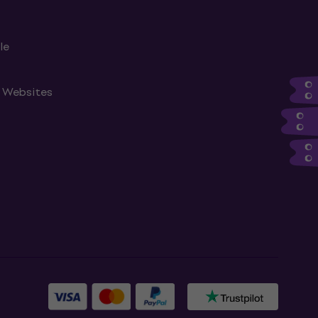
le
n Websites