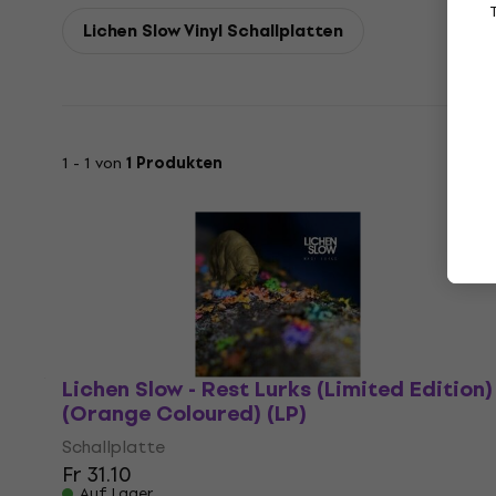
Lichen Slow Vinyl Schallplatten
1 - 1 von
1 Produkten
Lichen Slow - Rest Lurks (Limited Edition)
(Orange Coloured) (LP)
Schallplatte
Fr 31.10
Auf Lager