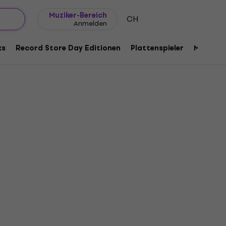
Geschenkideen
FAQ
Muziker Blog
Muziker-Bereich
CH
Anmelden
ks
Record Store Day Editionen
Plattenspieler
Musik Pl