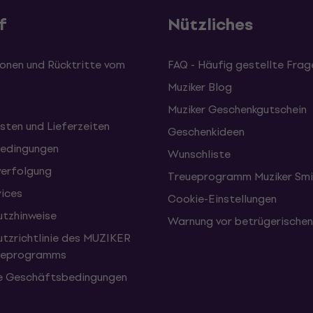
f
Nützliches
onen und Rücktritte vom
FAQ - Häufig gestellte Frag
Muziker Blog
Muziker Geschenkgutschein
sten und Lieferzeiten
Geschenkideen
edingungen
Wunschliste
erfolgung
Treueprogramm Muziker Smi
vices
Cookie-Einstellungen
tzhinweise
Warnung vor betrügerische
tzrichtlinie des MUZIKER
eueprogramms
e Geschäftsbedingungen