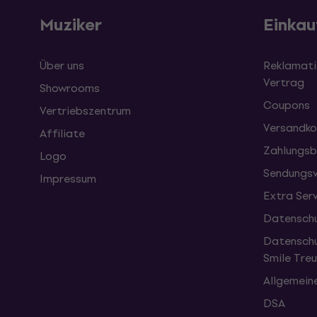
Muziker
Einkau
Über uns
Reklamati
Vertrag
Showrooms
Coupons
Vertriebszentrum
Versandko
Affiliate
Zahlungsb
Logo
Sendungsv
Impressum
Extra Ser
Datenschu
Datenschu
Smile Tr
Allgemein
DSA