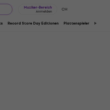
Geschenkideen
FAQ
Muziker Blog
Muziker-Bereich
CH
Anmelden
ks
Record Store Day Editionen
Plattenspieler
Musik Pl