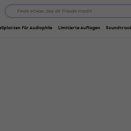
rora
allplatten für Audiophile
Limitierte Auflagen
Soundtrac