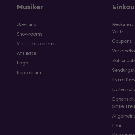
Muziker
Einkau
Über uns
Reklamati
Vertrag
Showrooms
Coupons
Vertriebszentrum
Versandko
Affiliate
Zahlungsb
Logo
Sendungsv
Impressum
Extra Ser
Datenschu
Datenschu
Smile Tr
Allgemein
DSA