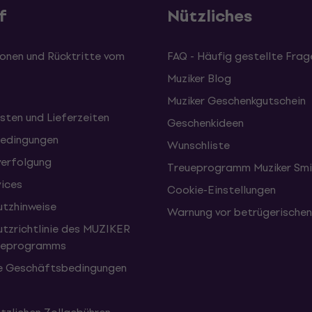
f
Nützliches
onen und Rücktritte vom
FAQ - Häufig gestellte Frag
Muziker Blog
Muziker Geschenkgutschein
sten und Lieferzeiten
Geschenkideen
edingungen
Wunschliste
erfolgung
Treueprogramm Muziker Smi
vices
Cookie-Einstellungen
tzhinweise
Warnung vor betrügerische
tzrichtlinie des MUZIKER
eueprogramms
e Geschäftsbedingungen