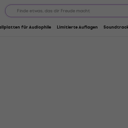
pelu
allplatten für Audiophile
Limitierte Auflagen
Soundtrac