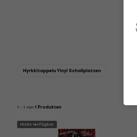
Nyrkkitappelu Vinyl Schallplatten
1 - 1 von
1 Produkten
Nicht verfügbar