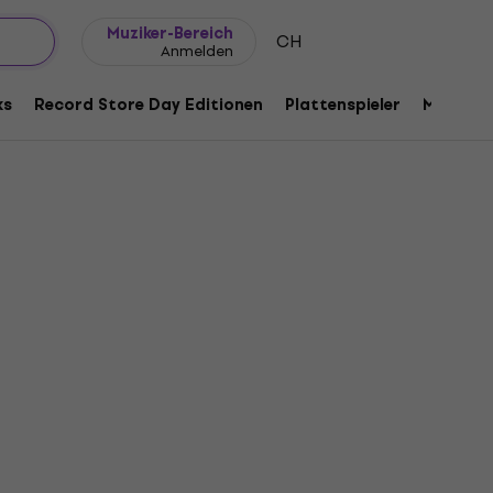
Geschenkideen
FAQ
Muziker Blog
Muziker-Bereich
CH
Anmelden
ks
Record Store Day Editionen
Plattenspieler
Musik Pl