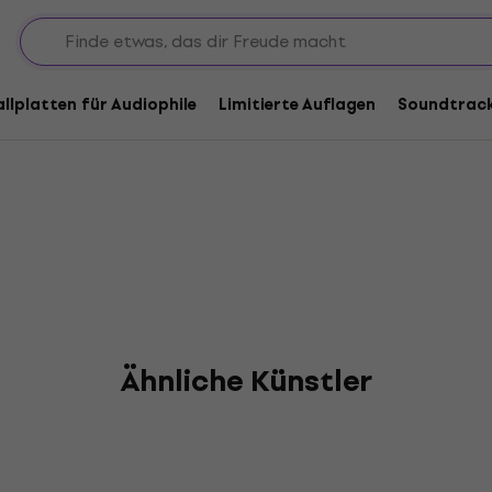
id
allplatten für Audiophile
Limitierte Auflagen
Soundtrac
Ähnliche Künstler