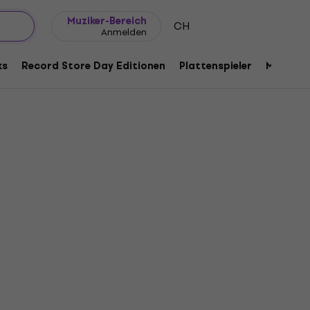
Geschenkideen
FAQ
Muziker Blog
Muziker-Bereich
CH
Anmelden
ks
Record Store Day Editionen
Plattenspieler
Musik Pl