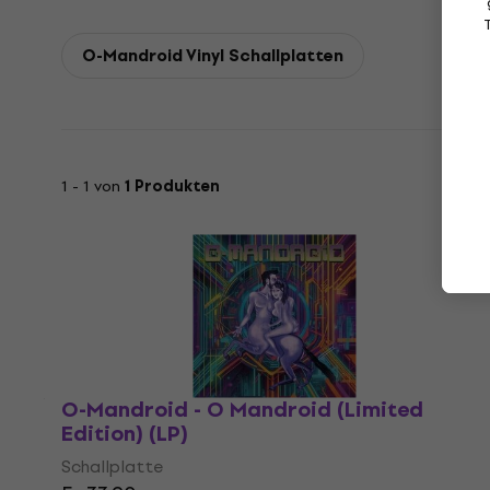
O-Mandroid Vinyl Schallplatten
1 - 1 von
1 Produkten
O-Mandroid - O Mandroid (Limited
Edition) (LP)
Schallplatte