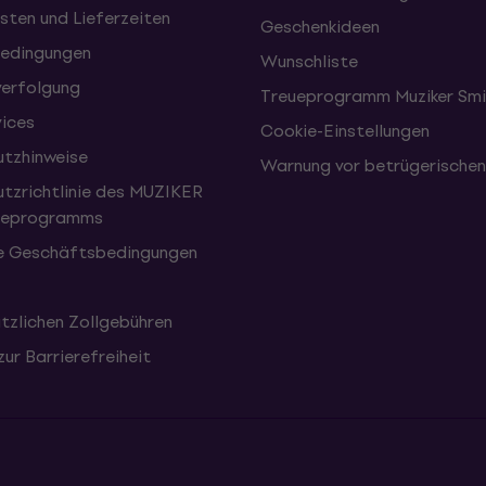
sten und Lieferzeiten
Geschenkideen
edingungen
Wunschliste
erfolgung
Treueprogramm Muziker Smi
vices
Cookie-Einstellungen
tzhinweise
Warnung vor betrügerische
tzrichtlinie des MUZIKER
eueprogramms
e Geschäftsbedingungen
tzlichen Zollgebühren
zur Barrierefreiheit