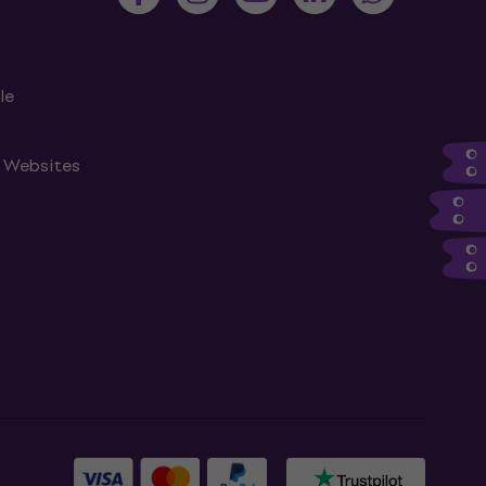
le
n Websites