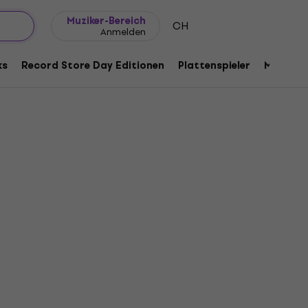
Geschenkideen
FAQ
Muziker Blog
Muziker-Bereich
CH
Anmelden
ks
Record Store Day Editionen
Plattenspieler
Musik Pl