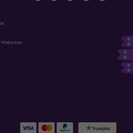
le
n Websites