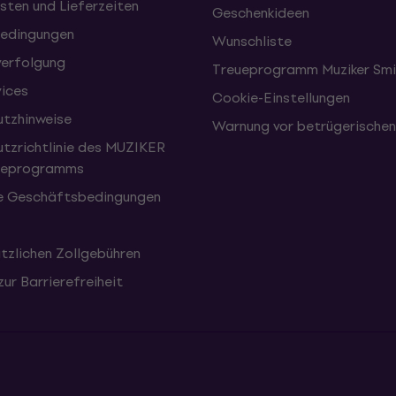
sten und Lieferzeiten
Geschenkideen
edingungen
Wunschliste
erfolgung
Treueprogramm Muziker Smi
vices
Cookie-Einstellungen
tzhinweise
Warnung vor betrügerische
tzrichtlinie des MUZIKER
eueprogramms
e Geschäftsbedingungen
tzlichen Zollgebühren
zur Barrierefreiheit