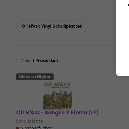
Oi! N'Ast Vinyl Schallplatten
1 - 1 von
1 Produkten
Nicht verfügbar
Oi! N'Ast - Sangre Y Fierru (LP)
Schallplatte
Nicht verfügbar