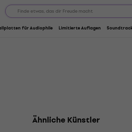
e Fleming
allplatten für Audiophile
Limitierte Auflagen
Soundtrac
Ähnliche Künstler