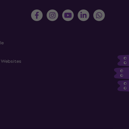
le
n Websites