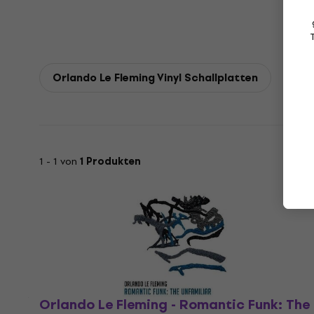
Orlando Le Fleming Vinyl Schallplatten
1 - 1 von
1 Produkten
Orlando Le Fleming - Romantic Funk: The