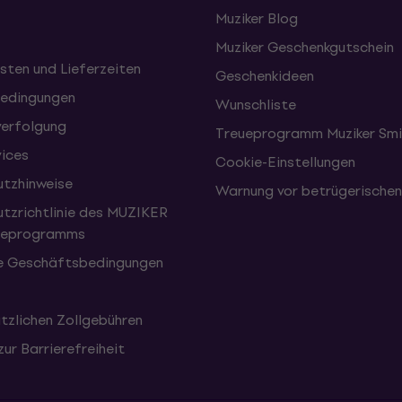
Muziker Blog
Muziker Geschenkgutschein
sten und Lieferzeiten
Geschenkideen
edingungen
Wunschliste
erfolgung
Treueprogramm Muziker Smi
vices
Cookie-Einstellungen
tzhinweise
Warnung vor betrügerische
tzrichtlinie des MUZIKER
eueprogramms
e Geschäftsbedingungen
tzlichen Zollgebühren
zur Barrierefreiheit