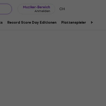
Geschenkideen
FAQ
Muziker Blog
Muziker-Bereich
CH
Anmelden
ks
Record Store Day Editionen
Plattenspieler
Musik Pl