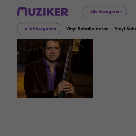
Alle Kategorien
Orlando L
Vinyl Schallplatten
Vinyl Sch
Alle Kategorien