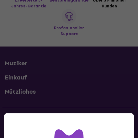
Erweiterte 3-
Bestpreisgarantie
Über 3 Millionen
Jahres-Garantie
Kunden
Profesioneller
Support
Muziker
Einkauf
Nützliches
Kontakte
Kontaktiere uns