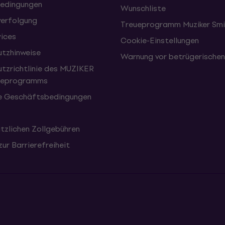
edingungen
Wunschliste
erfolgung
Treueprogramm Muziker Smi
vices
Cookie-Einstellungen
tzhinweise
Warnung vor betrügerische
tzrichtlinie des MUZIKER
eueprogramms
e Geschäftsbedingungen
tzlichen Zollgebühren
zur Barrierefreiheit