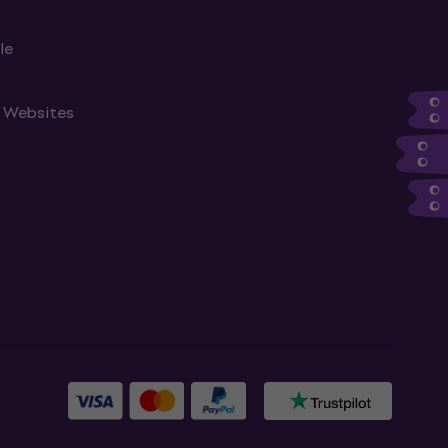
le
n Websites