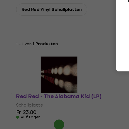
Red Red Vinyl Schallplatten
1 - 1 von
1 Produkten
Red Red - The Alabama Kid (LP)
Schallplatte
Fr 23.80
Auf Lager