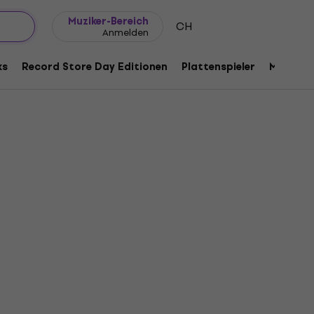
Geschenkideen
FAQ
Muziker Blog
Muziker-Bereich
CH
Anmelden
ks
Record Store Day Editionen
Plattenspieler
Musik Pl