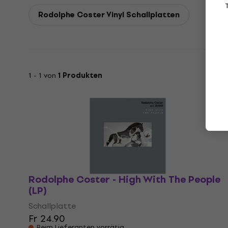
Rodolphe Coster Vinyl Schallplatten
1 - 1 von
1 Produkten
Rodolphe Coster - High With The People
(LP)
Schallplatte
Fr 24.90
Beim Lieferanten vorrätig