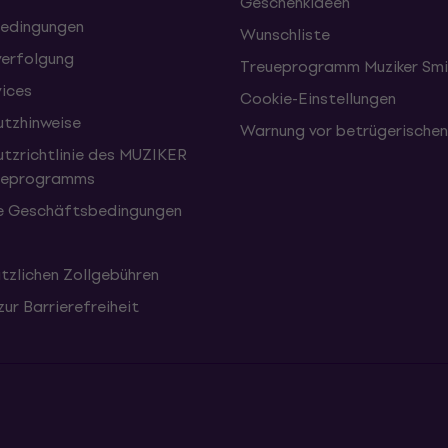
Geschenkideen
edingungen
Wunschliste
erfolgung
Treueprogramm Muziker Smi
vices
Cookie-Einstellungen
tzhinweise
Warnung vor betrügerische
tzrichtlinie des MUZIKER
eueprogramms
e Geschäftsbedingungen
tzlichen Zollgebühren
zur Barrierefreiheit