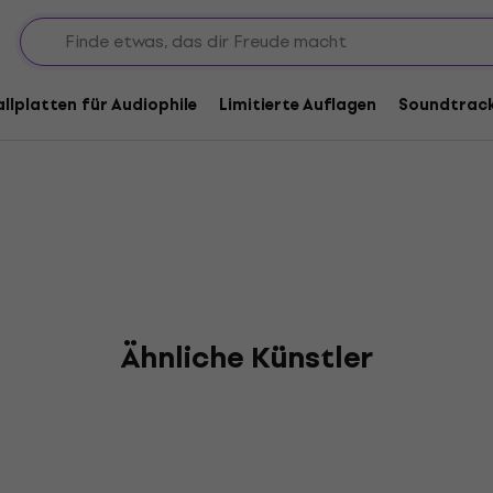
 Coster
allplatten für Audiophile
Limitierte Auflagen
Soundtrac
Ähnliche Künstler