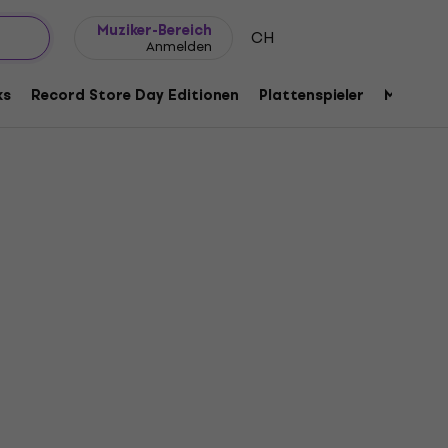
Geschenkideen
FAQ
Muziker Blog
Muziker-Bereich
CH
Anmelden
ks
Record Store Day Editionen
Plattenspieler
Musik Pl