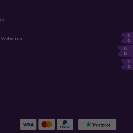
le
n Websites