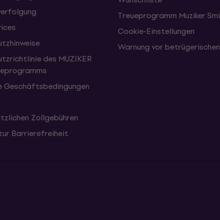
erfolgung
Treueprogramm Muziker Smi
vices
Cookie-Einstellungen
tzhinweise
Warnung vor betrügerische
tzrichtlinie des MUZIKER
eueprogramms
e Geschäftsbedingungen
tzlichen Zollgebühren
zur Barrierefreiheit