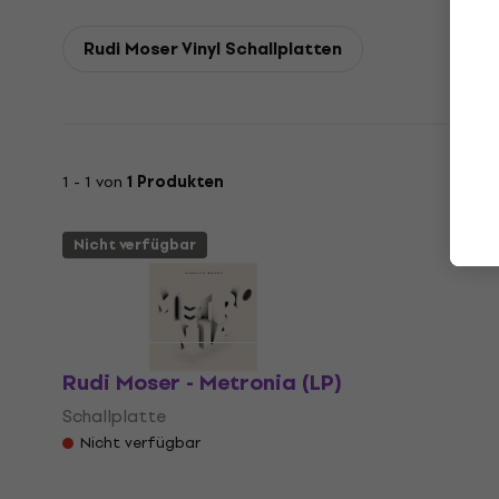
Rudi Moser Vinyl Schallplatten
1 - 1 von
1 Produkten
Nicht verfügbar
Rudi Moser - Metronia (LP)
Schallplatte
Nicht verfügbar