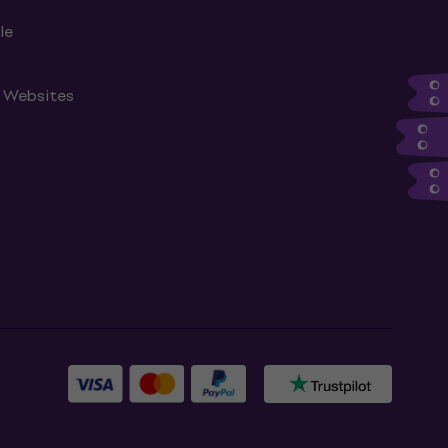
le
n Websites