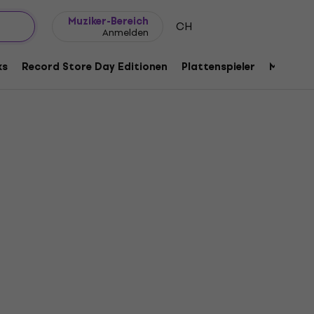
Geschenkideen
FAQ
Muziker Blog
Muziker-Bereich
CH
Anmelden
ks
Record Store Day Editionen
Plattenspieler
Musik Pl