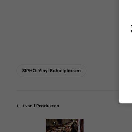
SIPHO. Vinyl Schallplatten
1 - 1 von
1 Produkten