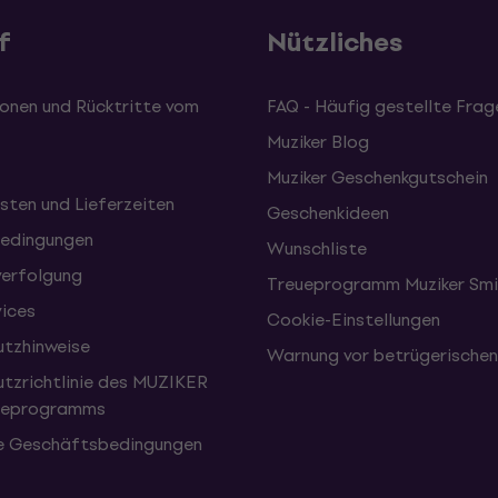
f
Nützliches
onen und Rücktritte vom
FAQ - Häufig gestellte Frag
Muziker Blog
Muziker Geschenkgutschein
sten und Lieferzeiten
Geschenkideen
edingungen
Wunschliste
erfolgung
Treueprogramm Muziker Smi
vices
Cookie-Einstellungen
tzhinweise
Warnung vor betrügerische
tzrichtlinie des MUZIKER
eueprogramms
e Geschäftsbedingungen