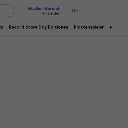
Geschenkideen
FAQ
Muziker Blog
Muziker-Bereich
CH
Anmelden
ks
Record Store Day Editionen
Plattenspieler
Musik Pl