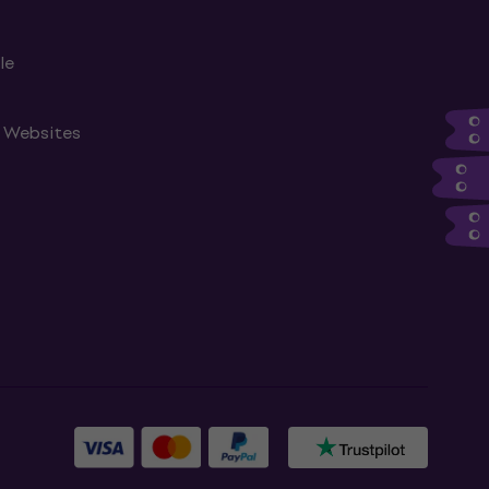
le
n Websites