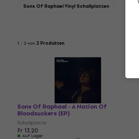
Sons Of Raphael Vinyl Schallplatten
1 - 2 von
2 Produkten
Sons Of Raphael - A Nation Of
Bloodsuckers (EP)
Schallplatte
Fr 13.20
Auf Lager