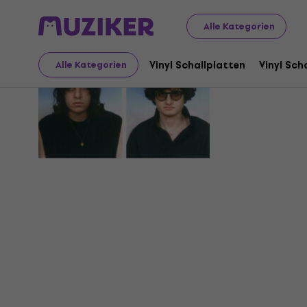
Alle Kategorien
Sons Of R
Vinyl Schallplatten
Vinyl Sch
Alle Kategorien