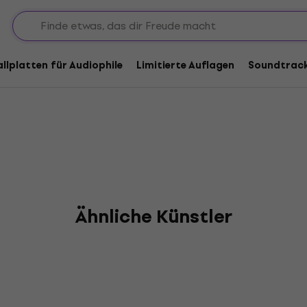
aphael
allplatten für Audiophile
Limitierte Auflagen
Soundtrac
Ähnliche Künstler