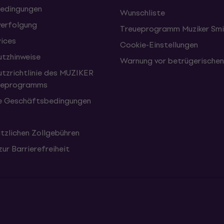
edingungen
Wunschliste
erfolgung
Treueprogramm Muziker Smi
vices
Cookie-Einstellungen
tzhinweise
Warnung vor betrügerische
tzrichtlinie des MUZIKER
eueprogramms
e Geschäftsbedingungen
tzlichen Zollgebühren
zur Barrierefreiheit