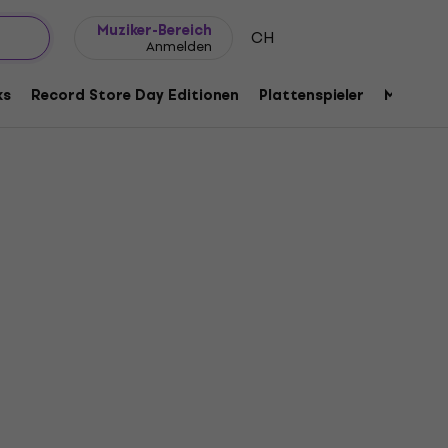
Geschenkideen
FAQ
Muziker Blog
Muziker-Bereich
CH
Anmelden
ks
Record Store Day Editionen
Plattenspieler
Musik Pl