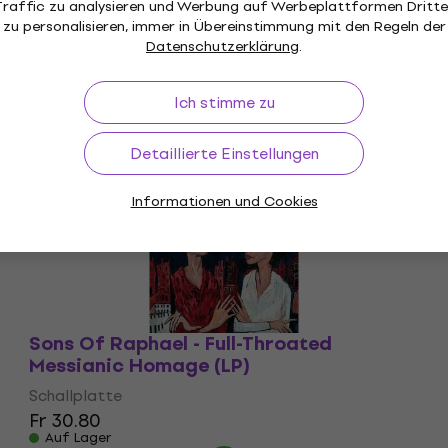
Traffic zu analysieren und Werbung auf Werbeplattformen Dritte
zu personalisieren, immer in Übereinstimmung mit den Regeln der
Datenschutzerklärung
.
Ich stimme zu
Detaillierte Einstellungen
Informationen und Cookies
Sons Of Raphael - Full-Throated
Messianic Homage (LP)
Schallplatte
Fr 30.80
Auf Lager