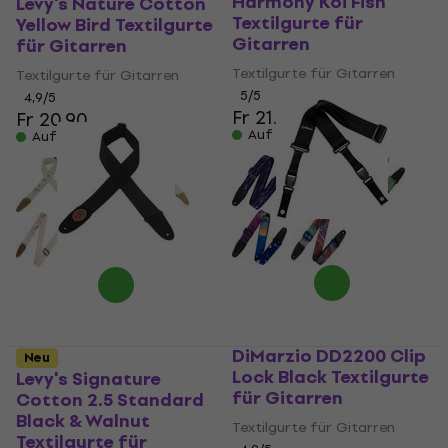
Harmony Koi Fish
Levy's Nature Cotton
Textilgurte für
Yellow Bird Textilgurte
Gitarren
für Gitarren
Textilgurte für Gitarren
Textilgurte für Gitarren
5
/5
4,9
/5
Fr 21.30
Fr 20.90
Auf Lager
Auf Lager
DiMarzio DD2200 Clip
Neu
Lock Black Textilgurte
Levy's Signature
für Gitarren
Cotton 2.5 Standard
Black & Walnut
Textilgurte für Gitarren
Textilgurte für