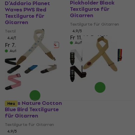
Pickholder Black
D'Addario Planet
Textilgurte für
Waves PWS Red
Gitarren
Textilgurte für
Gitarren
Textilgurte für Gitarren
Textilgurte für Gitarren
4,9
/5
Fr 11.60
Fr 11.91
4,4
/5
Auf Lager
Fr 7.39
Fr 9.09
- 19 %
Auf Lager
Levy's Nature Cotton
Neu
Blue Bird Textilgurte
Levy's Signature
für Gitarren
Cotton 2.5 Standard
Tan Textilgurte für
Textilgurte für Gitarren
Gitarren
4,9
/5