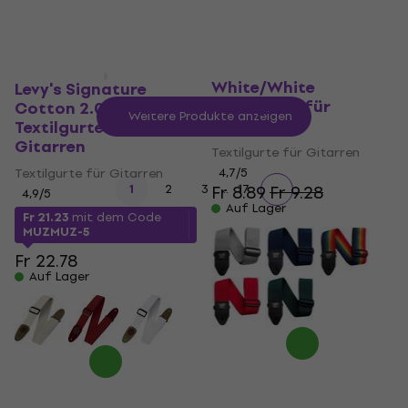
Ernie Ball Polypro
White/White
Levy's Signature
Textilgurte für
Cotton 2.0 XL Black
Weitere Produkte anzeigen
Gitarren
Textilgurte für
Gitarren
Textilgurte für Gitarren
Textilgurte für Gitarren
4,7
/5
...
1
2
3
Fr 8.89
17
Fr 9.28
4,9
/5
Auf Lager
Fr 21.23
mit dem Code
MUZMUZ-5
Fr 22.78
Auf Lager