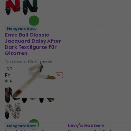
Ibanez GS64-BK Black
Mengenrabatt
Textilgurte für
Ernie Ball Classic
Gitarren
Jacquard Daisy After
Dark Textilgurte für
Textilgurte für Gitarren
Gitarren
4,9
/5
Fr 7.69
Textilgurte für Gitarren
Auf Lager
5
/5
Fr 19.90
Fr 23.90
- 17 %
Auf Lager
Levy's Eastern
Mengenrabatt