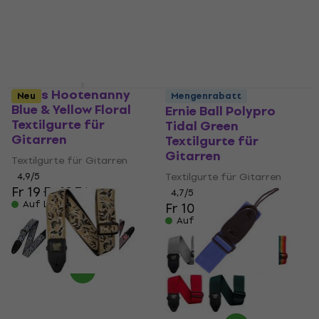
Levy's Hootenanny
Neu
Mengenrabatt
Blue & Yellow Floral
Ernie Ball Polypro
Textilgurte für
Tidal Green
Gitarren
Textilgurte für
Gitarren
Textilgurte für Gitarren
4,9
/5
Textilgurte für Gitarren
Fr 19
Fr 19.74
4,7
/5
Auf Lager
Fr 10.10
Auf Lager