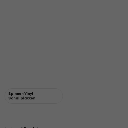
Spinnen Vinyl
Schallplatten