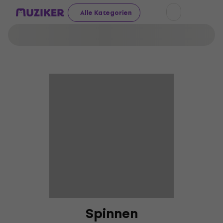
Alle Kategorien
Spinnen