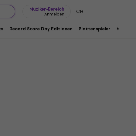
Geschenkideen
FAQ
Muziker Blog
Muziker-Bereich
CH
Anmelden
ks
Record Store Day Editionen
Plattenspieler
Musik Pl