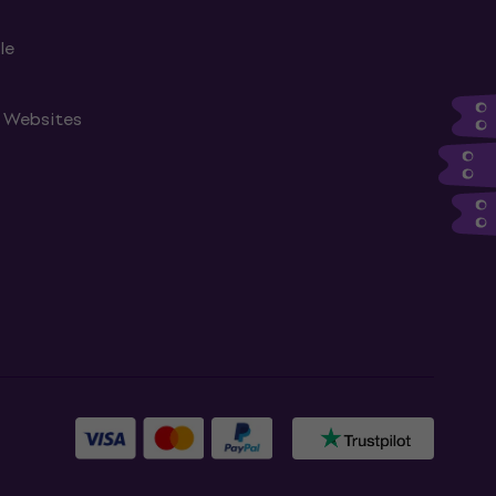
le
n Websites