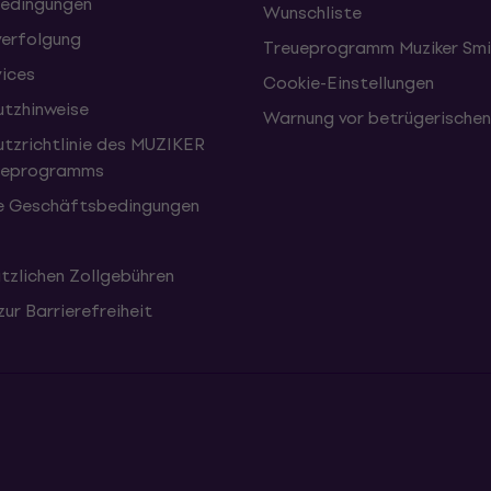
edingungen
Wunschliste
erfolgung
Treueprogramm Muziker Smi
vices
Cookie-Einstellungen
tzhinweise
Warnung vor betrügerische
tzrichtlinie des MUZIKER
eueprogramms
e Geschäftsbedingungen
tzlichen Zollgebühren
zur Barrierefreiheit