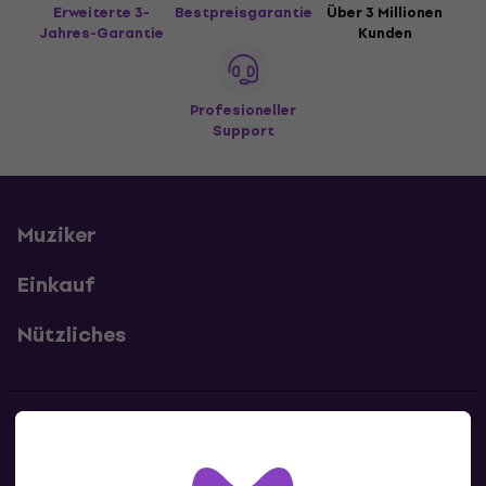
Erweiterte 3-
Bestpreisgarantie
Über 3 Millionen
Jahres-Garantie
Kunden
Profesioneller
Support
Muziker
Einkauf
Nützliches
Kontakte