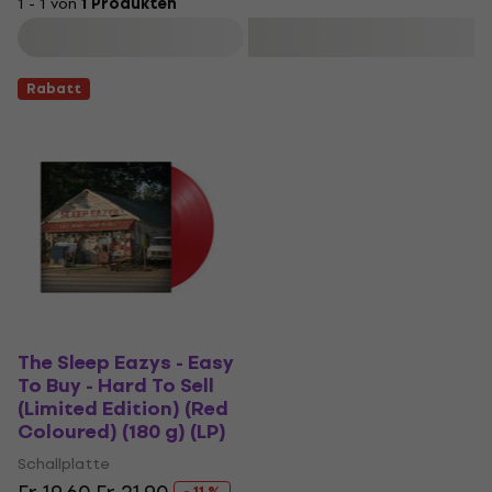
1 - 1 von
1 Produkten
Filtern
Rabatt
The Sleep Eazys - Easy
To Buy - Hard To Sell
(Limited Edition) (Red
Coloured) (180 g) (LP)
Schallplatte
- 11 %