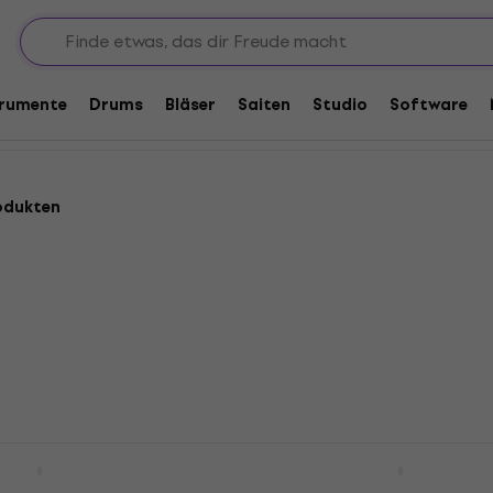
gspads
trumente
Drums
Bläser
Saiten
Studio
Software
rodukten
rainingsunterlage
NRG PP10 Trainingsunte
Rabatt
10"