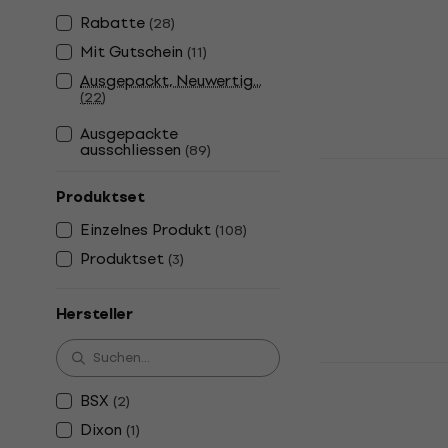
Übungspad
Rabatte
(
28
)
4,6
/5
Mit Gutschein
(
11
)
Fr 13.40
Ausgepackt, Neuwertig...
Auf Lager
(
22
)
Ausgepackte
ausschliessen
(
89
)
NRG PP08 T
8"
Produktset
Übungspad
Einzelnes Produkt
(
108
)
4,6
/5
Produktset
(
3
)
Fr 8.49
Auf Lager
Hersteller
Cherub DP-
Trainingsun
BSX
(
2
)
Übungspad
Dixon
(
1
)
5
/5