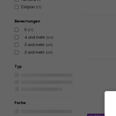
Zildjian
(
17
)
Fr 37.90
Auf Lager
Meinl Mars
Bewertungen
Trainingsun
5
(
17
)
Übungspad
4 und mehr
(
64
)
4,9
/5
Fr 45.80
Fr 
3 und mehr
(
69
)
Auf Lager
2 und mehr
(
69
)
Zildjian ZX
Typ
Trainingsun
Übungspad
4,7
/5
Fr 91.60
Auf Lager
Farbe