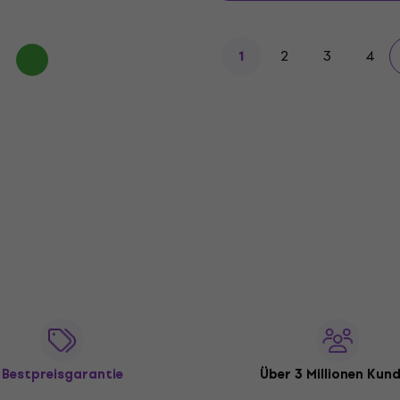
2
3
4
1
Bestpreisgarantie
Über 3 Millionen Kun