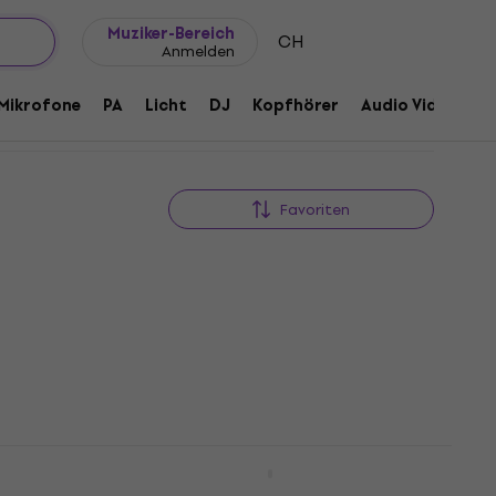
Geschenkideen
FAQ
Muziker Blog
Muziker-Bereich
CH
Anmelden
Mikrofone
PA
Licht
DJ
Kopfhörer
Audio Video
Z
Favoriten
rlage
NRG DPC2025
Rabatt
Trainingsunterlage