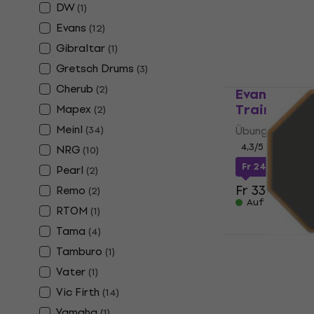
DW
(
1
)
Fr 48.90
Evans
Auf Lager
(
12
)
Gibraltar
(
1
)
Gretsch Drums
(
3
)
Cherub
(
2
)
Evans RF6G
Trainingsun
Mapex
(
2
)
Meinl
(
34
)
Übungspad
4,3
/5
NRG
(
10
)
Fr 24.30
mit d
Pearl
(
2
)
Fr 33.90
Remo
(
2
)
Auf Lager
RTOM
(
1
)
Tama
(
4
)
Evans RF6D 
Tamburo
(
1
)
Trainingsun
Vater
(
1
)
Übungspad
Vic Firth
(
14
)
4,8
/5
Yamaha
(
1
)
Fr 28.05
mit d