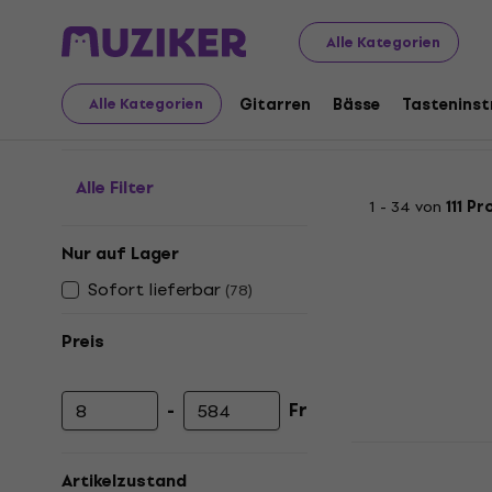
Musikinstrumente
Drums
Zubehör für Drums
Übun
Alle Kategorien
Übungspads
Gitarren
Bässe
Tastenins
Alle Kategorien
Alle Filter
1 - 34 von
111 P
Nur auf Lager
Sofort lieferbar
(
78
)
Preis
-
Fr
Mindestpreis
Höchstpreis
NRG PP12 T
12"
Artikelzustand