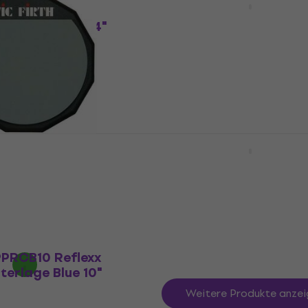
ow
Trainingsunterlage 4"
terlage Black 4"
Übungspad
4,6
/5
Fr 22.71
mit dem Code
MUZMUZ-
Fr 24.42
Auf Lager
AD6
Meinl MMP4OR Marshma
terlage Grey 6"
Trainingsunterlage Ora
Übungspad
4,9
/5
Fr 22.33
em Code
MUZMUZ-5
Auf Lager
PPRCB10 Reflexx
terlage Blue 10"
Weitere Produkte anzei