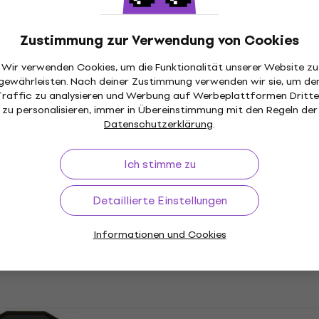
XPPGRA06
Evans RFBASS Real Feel 
terlage Graffiti 6"
Trainingspedal Black
Übungspad
Zustimmung zur Verwendung von Cookies
4,4
/5
Wir verwenden Cookies, um die Funktionalität unserer Website zu
Fr 106.53
mit dem Code
MUZMUZ
gewährleisten. Nach deiner Zustimmung verwenden wir sie, um de
Traffic zu analysieren und Werbung auf Werbeplattformen Dritte
Fr 139
zu personalisieren, immer in Übereinstimmung mit den Regeln der
Auf Lager
Datenschutzerklärung
.
Zildjian ZXPPGRA12
Ich stimme zu
Trainingsunterlage Graf
 Stick & Brush
12"
terlage 12"
Detaillierte Einstellungen
Übungspad
Informationen und Cookies
4,9
/5
Fr 46.80
Auf Lager
4BK Knee
Meinl MKPP-4