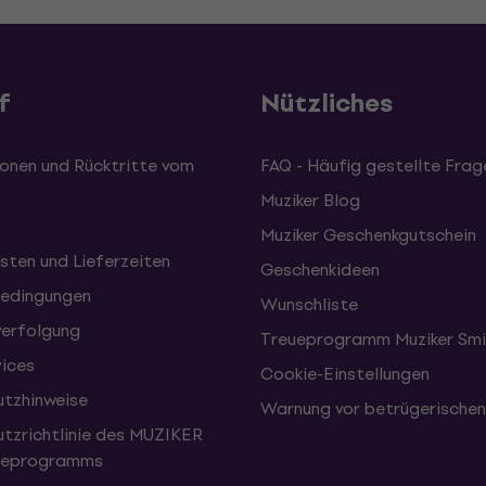
f
Nützliches
onen und Rücktritte vom
FAQ - Häufig gestellte Frag
Muziker Blog
Muziker Geschenkgutschein
sten und Lieferzeiten
Geschenkideen
edingungen
Wunschliste
erfolgung
Treueprogramm Muziker Smi
vices
Cookie-Einstellungen
tzhinweise
Warnung vor betrügerische
tzrichtlinie des MUZIKER
eueprogramms