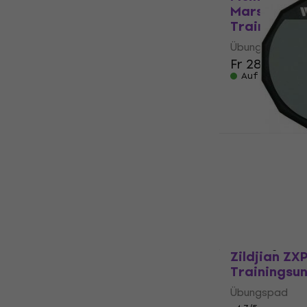
Marshmall
Trainingsun
Übungspad
Fr 28.60
Auf Lager
Vic Firth P
Trainingsun
Übungspad
5
/5
Fr 26.17
mit d
Fr 28.90
Auf Lager
Zildjian ZX
Trainingsun
Übungspad