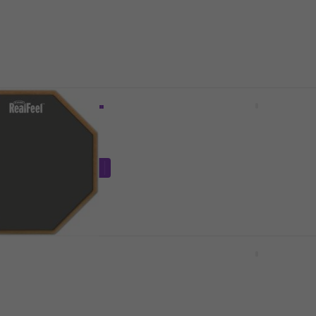
Auf Lager
M Real Feel
Zildjian ZXPPGAL12
terlage Grey 6"
Trainingsunterlage Gala
Übungspad
4,9
/5
Fr 46.40
em Code
MUZMUZ-25
Auf Lager
Real Feel
Meinl MMP12BK
terlage Grey 6"
Trainingsunterlage Blac
Übungspad
4,9
/5
Fr 45.80
Fr 47.68
em Code
MUZMUZ-25