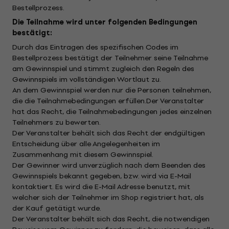
Bestellprozess.
Die Teilnahme wird unter folgenden Bedingungen
bestätigt:
Durch das Eintragen des spezifischen Codes im
Bestellprozess bestätigt der Teilnehmer seine Teilnahme
am Gewinnspiel und stimmt zugleich den Regeln des
Gewinnspiels im vollständigen Wortlaut zu.
An dem Gewinnspiel werden nur die Personen teilnehmen,
die die Teilnahmebedingungen erfüllen.Der Veranstalter
hat das Recht, die Teilnahmebedingungen jedes einzelnen
Teilnehmers zu bewerten.
Der Veranstalter behält sich das Recht der endgültigen
Entscheidung über alle Angelegenheiten im
Zusammenhang mit diesem Gewinnspiel.
Der Gewinner wird unverzüglich nach dem Beenden des
Gewinnspiels bekannt gegeben, bzw. wird via E-Mail
kontaktiert. Es wird die E-Mail Adresse benutzt, mit
welcher sich der Teilnehmer im Shop registriert hat, als
der Kauf getätigt wurde.
Der Veranstalter behält sich das Recht, die notwendigen