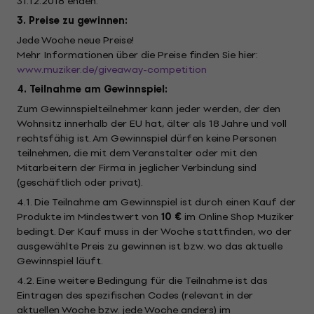
31.12.2018 enden.
3. Preise zu gewinnen:
Jede Woche neue Preise!
Mehr Informationen über die Preise finden Sie hier:
www.muziker.de/giveaway-competition
4. Teilnahme am Gewinnspiel:
Zum Gewinnspielteilnehmer kann jeder werden, der den
Wohnsitz innerhalb der EU hat, älter als 18 Jahre und voll
rechtsfähig ist. Am Gewinnspiel dürfen keine Personen
teilnehmen, die mit dem Veranstalter oder mit den
Mitarbeitern der Firma in jeglicher Verbindung sind
(geschäftlich oder privat).
4.1. Die Teilnahme am Gewinnspiel ist durch einen Kauf der
Produkte im Mindestwert von
10 €
im Online Shop Muziker
bedingt. Der Kauf muss in der Woche stattfinden, wo der
ausgewählte Preis zu gewinnen ist bzw. wo das aktuelle
Gewinnspiel läuft.
4.2. Eine weitere Bedingung für die Teilnahme ist das
Eintragen des spezifischen Codes (relevant in der
aktuellen Woche bzw. jede Woche anders) im