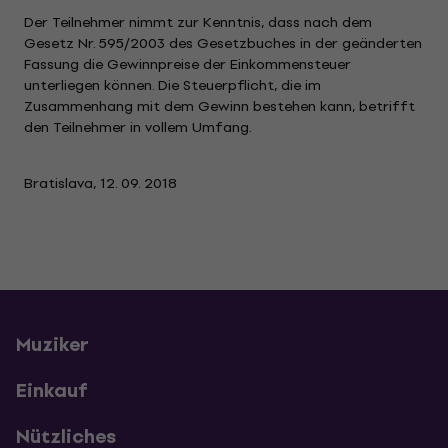
Der Teilnehmer nimmt zur Kenntnis, dass nach dem
Gesetz Nr. 595/2003 des Gesetzbuches in der geänderten
Fassung die Gewinnpreise der Einkommensteuer
unterliegen können. Die Steuerpflicht, die im
Zusammenhang mit dem Gewinn bestehen kann, betrifft
den Teilnehmer in vollem Umfang.
Bratislava, 12. 09. 2018
Muziker
Einkauf
Nützliches