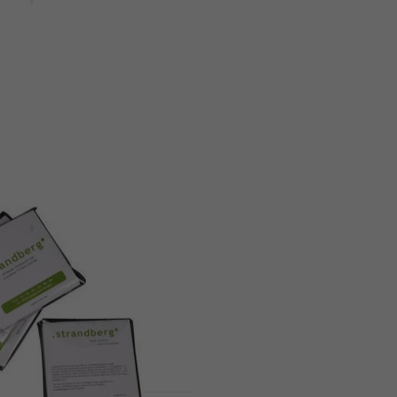
Gitarre
tarre
Saiten für E-Gitarre
4,5
/5
Fr 10.30
Fr 10.90
- 32 %
Auf Lager
HAPPY HOUR
4 Nanoweb Light-
Ernie Ball 2030 Paradig
ing Saiten für E-
Slinky 7- String Saiten f
Gitarre
tarre
Saiten für E-Gitarre
5
/5
.66
- 13 %
Fr 17.66
mit dem Code
MUZMUZ-
Fr 20.60
Auf Lager