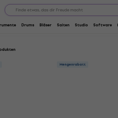
ensaiten
7-Saiter Sets
trumente
Drums
Bläser
Saiten
Studio
Software
rodukten
Mengenrabatt