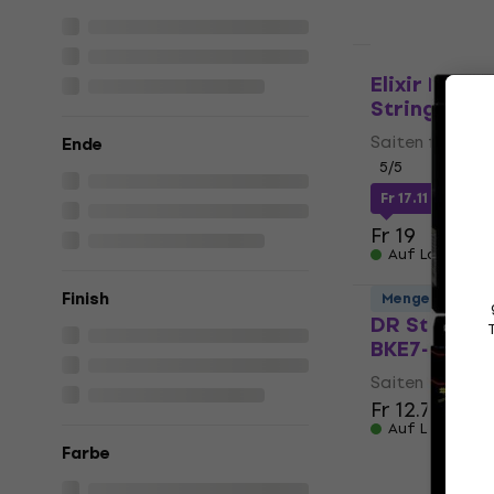
Mengenrabatt
Elixir Nano
String Sait
Saiten für E-Gi
Ende
5
/5
Fr 17.11
mit de
Fr 19
Auf Lager
Finish
Mengenrabatt
DR Strings 
BKE7-11 Sai
Saiten für E-Gi
Fr 12.70
Auf Lager
Farbe