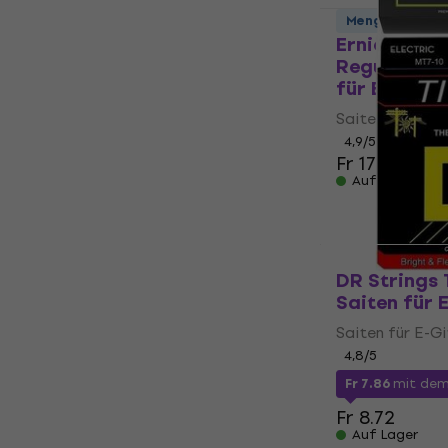
Mengenrabatt
Ernie Ball 
Regular Sli
für E-Gitar
Saiten für E-Gi
4,9
/5
Fr 17.70
Fr 18
Auf Lager
DR Strings 
Saiten für 
Saiten für E-Gi
4,8
/5
Fr 7.86
mit de
Fr 8.72
Auf Lager