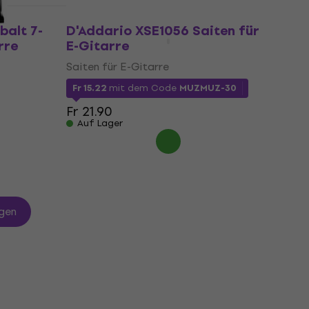
balt 7-
D'Addario XSE1056 Saiten für
rre
E-Gitarre
Saiten für E-Gitarre
Fr 15.22
mit dem Code
MUZMUZ-30
Fr 21.90
Auf Lager
gen