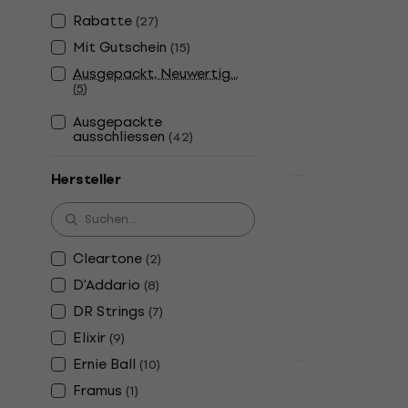
Rabatt
Ernie Ball 2
Rabatte
(
27
)
Saiten für 
Mit Gutschein
(
15
)
Saiten für E-Gi
Ausgepackt, Neuwertig...
(
5
)
4,7
/5
Fr 8.04
Fr 9.
Ausgepackte
Auf Lager
ausschliessen
(
42
)
Hersteller
Rabatt
D'Addario E
E-Gitarre
Saiten für E-Gi
Cleartone
(
2
)
4,8
/5
D'Addario
(
8
)
Fr 8.04
Fr 11
DR Strings
(
7
)
Auf Lager
Elixir
(
9
)
Ernie Ball
(
10
)
Rabatt
Framus
D'Addario N
(
1
)