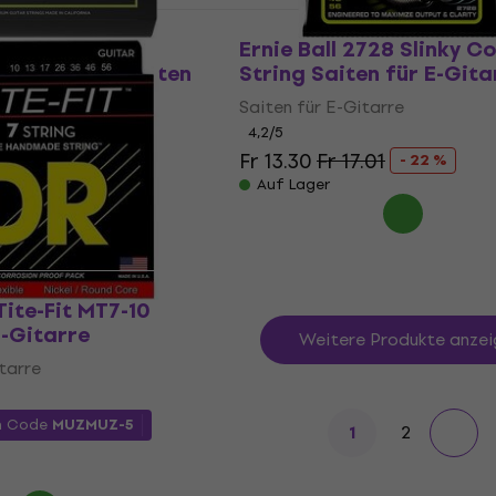
2028 Paradigm
Ernie Ball 2728 Slinky Co
nky 7-String Saiten
String Saiten für E-Gita
re
Saiten für E-Gitarre
tarre
4,2
/5
Fr 13.30
Fr 17.01
- 22 %
.55
Auf Lager
Tite-Fit MT7-10
E-Gitarre
Weitere Produkte anzei
tarre
m Code
MUZMUZ-5
2
1