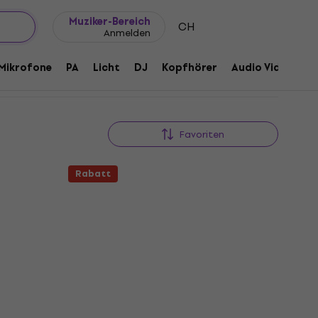
Geschenkideen
FAQ
Muziker Blog
Muziker-Bereich
CH
Anmelden
Mikrofone
PA
Licht
DJ
Kopfhörer
Audio Video
Z
Favoriten
Rabatt