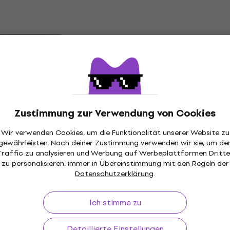
Mengenrabatt
web 12106 Medium 7-
Elixir 19074 Optiweb Lig
en für E-Gitarre
Heavy 7 String Saiten fü
Gitarre
tarre
Saiten für E-Gitarre
4,9
/5
m Code
MUZMUZ-5
Fr 15.42
Fr 20.20
- 24 %
Zustimmung zur Verwendung von Cookies
Auf Lager
Wir verwenden Cookies, um die Funktionalität unserer Website zu
gewährleisten. Nach deiner Zustimmung verwenden wir sie, um de
Black Beauties
DR Strings Dragon Skin
Traffic zu analysieren und Werbung auf Werbeplattformen Dritte
ten für E-Gitarre
Coated 7 string Medium
zu personalisieren, immer in Übereinstimmung mit den Regeln der
Saiten für E-Gitarre
Datenschutzerklärung
.
tarre
Saiten für E-Gitarre
5
/5
Ich stimme zu
Fr 14.90
Auf Lager
Detaillierte Einstellungen