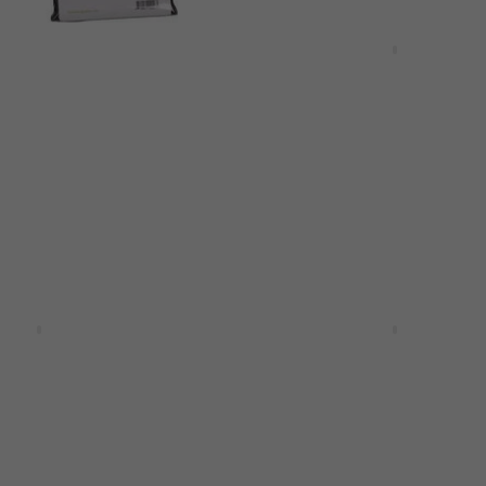
Mengenrabatt
 Optimized Tension
D'Addario EXL120-7 Sait
r E-Gitarre
E-Gitarre
tarre
Saiten für E-Gitarre
4,8
/5
Fr 8.04
Fr 11.90
- 32 %
m Code
MUZMUZ-15
Auf Lager
Rabatt
730 Slinky Cobalt 7-
Elixir Optiweb 19106 Med
en für E-Gitarre
String Saiten für E-Gita
tarre
Saiten für E-Gitarre
4,5
/5
.42
- 30 %
Fr 17.10
mit dem Code
MUZMUZ-1
Fr 21.32
Auf Lager