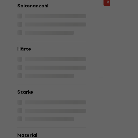
Rabatt
Saitenanzahl
Strandberg
7 Saiten fü
Saiten für E-Gi
5
/5
Fr 9.63
mit de
Härte
Fr 12
Auf Lager
Mengenrabatt
Ernie Ball 2
Stärke
String Sait
Saiten für E-Gi
5
/5
Fr 13.55
Fr 19
Auf Lager
Material