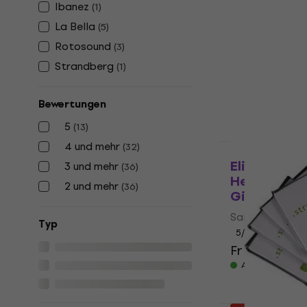
E-Gitarre
Ibanez
(
1
)
Saiten für E-Gi
La Bella
(
5
)
5
/5
Rotosound
(
3
)
Fr 15
Fr 21.90
Strandberg
(
1
)
Auf Lager
Bewertungen
5
(
13
)
4 und mehr
(
32
)
Mengenrabatt
Elixir 1207
3 und mehr
(
36
)
Heavy 7 Str
2 und mehr
(
36
)
Gitarre
Saiten für E-Gi
Typ
5
/5
Fr 17.10
Fr 19
Auf Lager