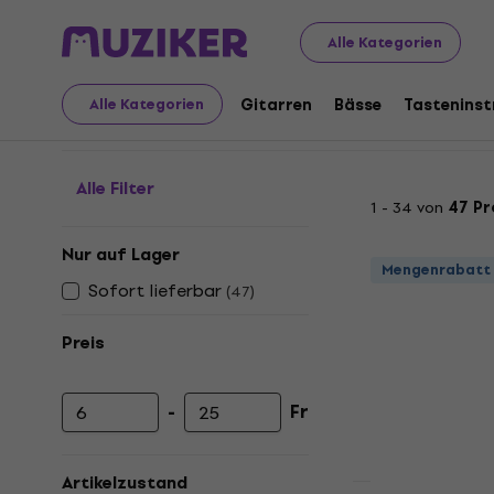
Musikinstrumente
Gitarren
Gitarrensaiten
E-Gitarr
Alle Kategorien
7-Saiter Sets
Gitarren
Bässe
Tastenins
Alle Kategorien
Alle Filter
1 - 34 von
47 P
Nur auf Lager
Mengenrabatt
Sofort lieferbar
(
47
)
Preis
-
Fr
Mindestpreis
Höchstpreis
Artikelzustand