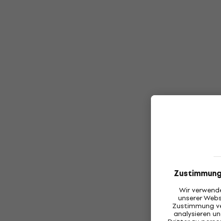
Zustimmung
Wir verwende
unserer Webs
Zustimmung ve
analysieren 