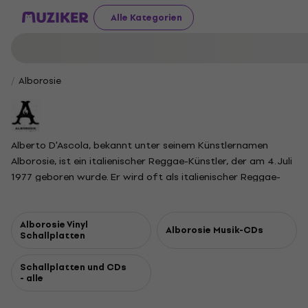
Alle Kategorien
Alborosie
Alberto D'Ascola, bekannt unter seinem Künstlernamen
Alborosie, ist ein italienischer Reggae-Künstler, der am 4. Juli
1977 geboren wurde. Er wird oft als italienischer Reggae-
Botschafter bezeichnet und ist bekannt für seine
einflussreiche Rolle, Reggae-Musik einem breiteren Publikum
zugänglich zu machen, indem er jamaikanische Wurzeln mit
Alborosie Vinyl
Alborosie Musik-CDs
Schallplatten
seinem einzigartigen Stil verbindet.
Schallplatten und CDs
- alle