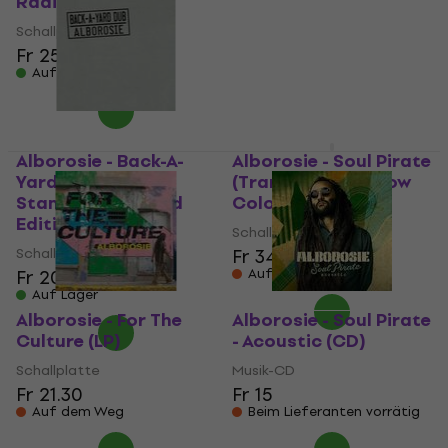
Radicals (LP)
Schallplatte
Schallplatte
Fr 25.30
Fr 25.60
Auf Lager
Auf Lager
Alborosie - Back-A-
Alborosie - Soul Pirate
Yard Dub (Hand
(Transparent Yellow
Stamped) (Limited
Coloured) (LP)
Edition) (LP)
Schallplatte
Schallplatte
Fr 34.70
Fr 20.30
Auf dem Weg
Auf Lager
Alborosie - For The
Alborosie - Soul Pirate
Culture (LP)
- Acoustic (CD)
Schallplatte
Musik-CD
Fr 21.30
Fr 15
Auf dem Weg
Beim Lieferanten vorrätig