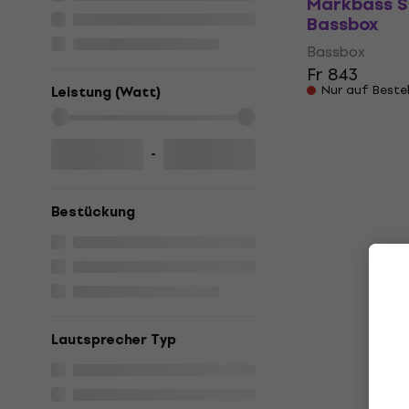
Markbass S
Bassbox
Bassbox
Fr 843
Nur auf Beste
Leistung (Watt)
-
Bestückung
Lautsprecher Typ