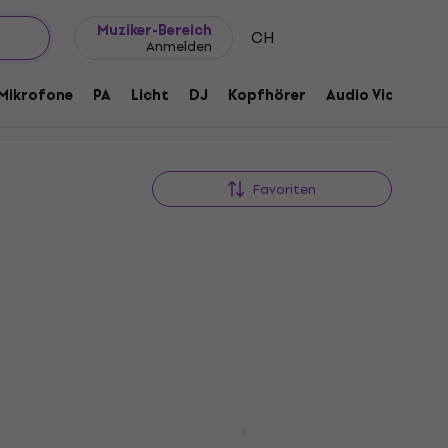
Geschenkideen
FAQ
Muziker Blog
Muziker-Bereich
CH
Anmelden
Mikrofone
PA
Licht
DJ
Kopfhörer
Audio Video
Z
Favoriten
Laney Digbeth DBV410-4
Bassbox
assbox