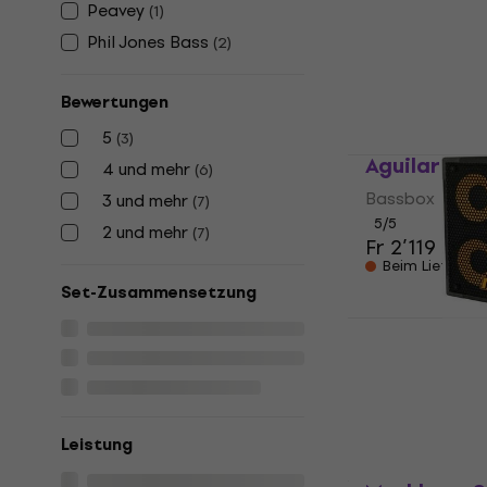
Hartke 410
Peavey
(
1
)
Bassbox
Phil Jones Bass
(
2
)
Fr 609
Beim Lieferan
Bewertungen
5
(
3
)
Aguilar SL4
4 und mehr
(
6
)
Bassbox
3 und mehr
(
7
)
5
/5
2 und mehr
(
7
)
Fr 2’119
Beim Lieferan
Set-Zusammensetzung
Markbass M
Bassbox
Bassbox
Fr 856
Nur auf Beste
Leistung