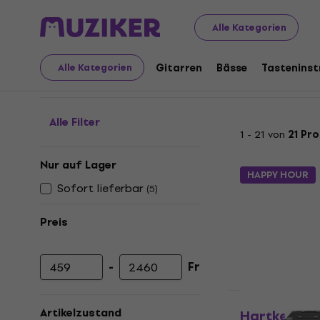
Musikinstrumente
Bässe
Bass Boxen
Bass Boxen mi
Alle Kategorien
Bass Boxen mit 4x Lau
Gitarren
Bässe
Tastenins
Alle Kategorien
Alle Filter
1 - 21 von
21 Pr
Nur auf Lager
HAPPY HOUR
Sofort lieferbar
(
5
)
Preis
-
Fr
Mindestpreis
Höchstpreis
Nur ausgepac
Artikelzustand
Hartke HyD