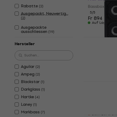
Rabatte
(
2
)
Bassbox
5
/5
Ausgepackt, Neuwertig...
Fr 894
(
2
)
Auf Lager
Ausgepackte
ausschliessen
(
19
)
Hersteller
Hartke HyD
(Nur ausge
Bassbox
Aguilar
(
2
)
Fr 825
Fr 912
Auf Lager
Ampeg
(
2
)
Blackstar
(
1
)
Phil Jones 
Darkglass
Bassbox
(
1
)
Hartke
(
4
)
Bassbox
Laney
4,9
/5
(
1
)
Fr 459
Markbass
(
7
)
Beim Lieferan