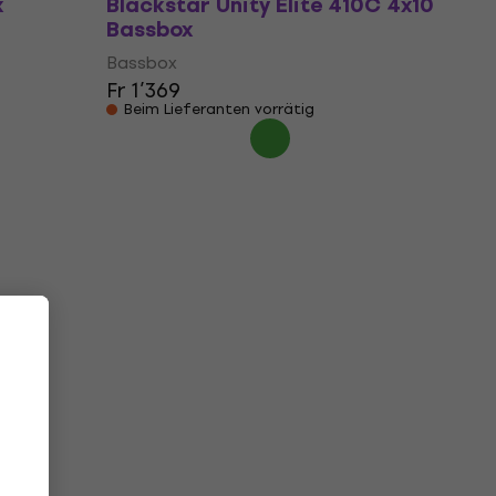
x
Blackstar Unity Elite 410C 4x10
Bassbox
Bassbox
Fr 1’369
Beim Lieferanten vorrätig