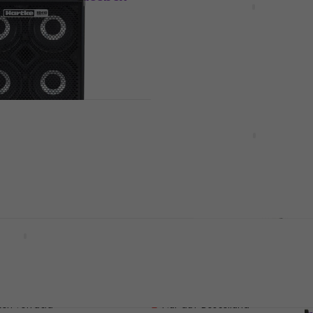
Bassbox
3,3
/5
Fr 1’200.22
Auf Lager
rive HD410 Bassbox
Hartke HyDrive HD410 B
packt)
(Neuwertig)
Bassbox
.78
Fr 719
Fr 799.92
- 10 %
- 10 %
Auf Lager
Bass Cab 47
Markbass MB58R 104 En
Bassbox
Bassbox
4,5
/5
Fr 963
ten vorrätig
Nur auf Bestellung