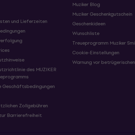
Muziker Blog
Muziker Geschenkgutschein
sten und Lieferzeiten
Geschenkideen
edingungen
Wunschliste
erfolgung
Treueprogramm Muziker Smi
vices
Cookie-Einstellungen
tzhinweise
Warnung vor betrügerische
tzrichtlinie des MUZIKER
eueprogramms
e Geschäftsbedingungen
tzlichen Zollgebühren
zur Barrierefreiheit