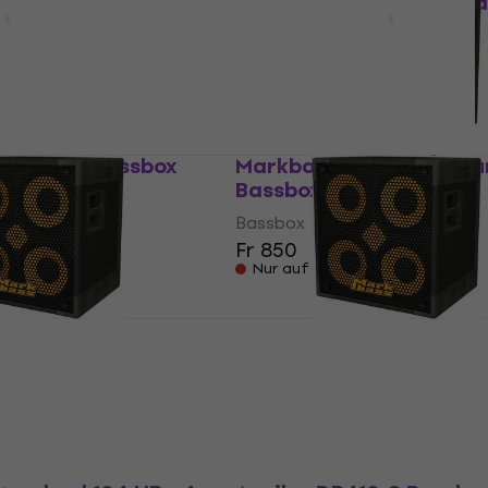
XL V2 Bassbox
Peavey Headliner 410 B
Bassbox
Fr 474
ten vorrätig
Nur auf Bestellung
10X-4 BK Bassbox
Markbass MB58R 104 Pu
Bassbox
Bassbox
Fr 850
ten vorrätig
Nur auf Bestellung
B58R 104 Pure 4
Markbass MB58R 104 P
Bassbox
Bassbox
Fr 723
llung
Nur auf Bestellung