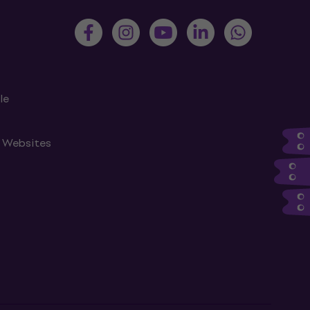
le
n Websites