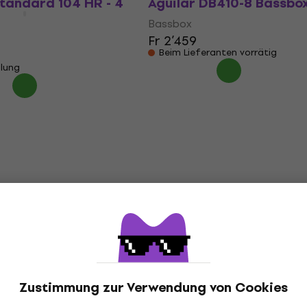
tandard 104 HR - 4
Aguilar DB410-8 Bassbo
Bassbox
Fr 2’459
Beim Lieferanten vorrätig
llung
Zustimmung zur Verwendung von Cookies