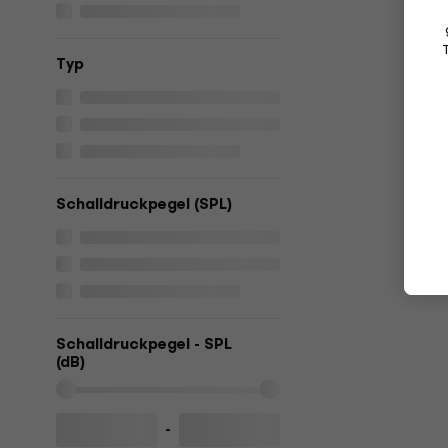
Typ
Schalldruckpegel (SPL)
Schalldruckpegel - SPL
(dB)
-