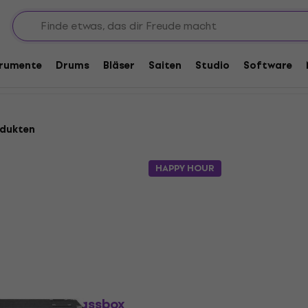
t 4x Lautsprecher
tsprecher
trumente
Drums
Bläser
Saiten
Studio
Software
odukten
HAPPY HOUR
kt
Neuwertig
rive HD410 Bassbox
Ampeg Venture VB-410 B