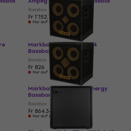
assbox
Ampeg HSVT-410 HLF Bassbox
Bassbox
Fr 1’152.77
Nur auf Bestellung
re
Markbass MB58R 104 P 4
Bassbox
Bassbox
Fr 826
Nur auf Bestellung
Markbass MB58R 104 Energy
Bassbox
Bassbox
Fr 864.34
Nur auf Bestellung