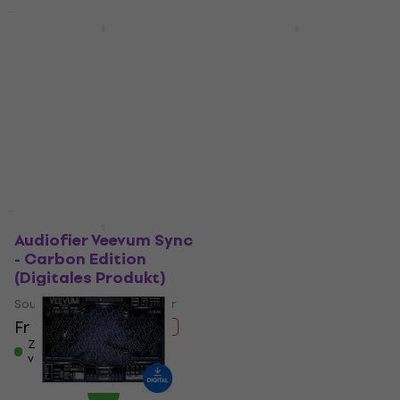
Rabatt
Rabatt
Soundiron Hyperion
Soundiron Omnium
Brass Elements
Piano Collection
(Digitales Produkt)
(Digitales Produkt)
Soundlibraries für Sampler
Soundlibraries für Sampler
Fr 72.60
Fr 178
Fr 248
- 28 %
Fr 98.60
- 26 %
Zum Herunterladen
verfügbar
Zum Herunterladen
verfügbar
Rabatt
Rabatt
Audiofier Veevum Sync
Audiofier Abstrung
- Carbon Edition
(Digitales Produkt)
(Digitales Produkt)
Soundlibraries für Sampler
Soundlibraries für Sampler
Fr 42.10
Fr 58.80
Fr 25
Fr 34.90
- 28 %
- 28 %
Zum Herunterladen
Zum Herunterladen
verfügbar
verfügbar