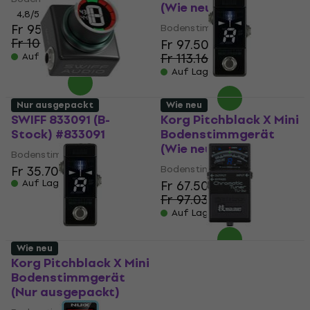
(Wie neu)
4,8
/5
Fr 95.90
Bodenstimmgerät
Fr 109.10
Fr 97.50
- 12 %
Fr 113.16
Auf Lager
- 14 %
Auf Lager
Nur ausgepackt
Wie neu
SWIFF 833091 (B-
Korg Pitchblack X Mini
Stock) #833091
Bodenstimmgerät
(Wie neu)
Bodenstimmgerät
Fr 35.70
Bodenstimmgerät
Auf Lager
Fr 67.50
Fr 97.03
- 30 %
Auf Lager
Wie neu
Korg Pitchblack X Mini
Boss TU-3W WAZA
Bodenstimmgerät
Bodenstimmgerät
(Nur ausgepackt)
(Wie neu)