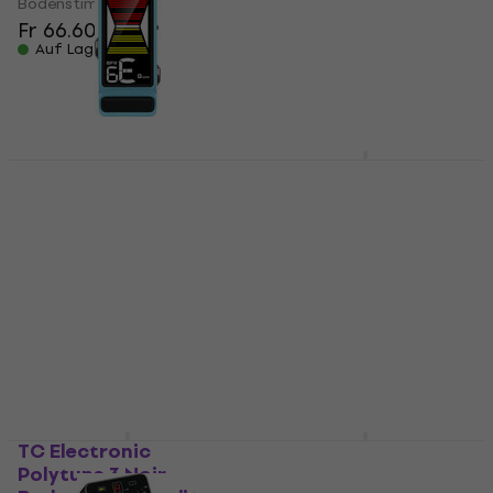
Bodenstimmgerät
Bodenstimmgerät
Fr 66.60
Fr 141
Fr 159.39
- 12 %
Auf Lager
Auf Lager
TC Electronic
PolyTune 3
Nux Flow Tune MKII
Bodenstimmgerät
Blue
Bodenstimmgerät
Bodenstimmgerät
(Wie neu)
4,9
/5
Fr 68.30
Bodenstimmgerät
Auf dem Weg
Fr 46.10
Fr 57.72
- 20 %
Auf Lager
TC Electronic
TC Electronic
Polytune 3 Noir
Polytune 3 Mini