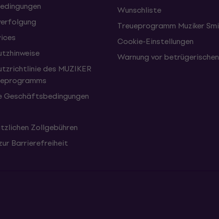
edingungen
Wunschliste
erfolgung
Treueprogramm Muziker Smi
vices
Cookie-Einstellungen
tzhinweise
Warnung vor betrügerische
tzrichtlinie des MUZIKER
eueprogramms
e Geschäftsbedingungen
tzlichen Zollgebühren
zur Barrierefreiheit