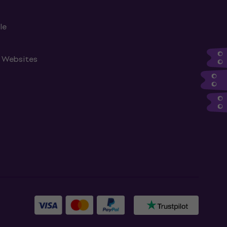
le
n Websites