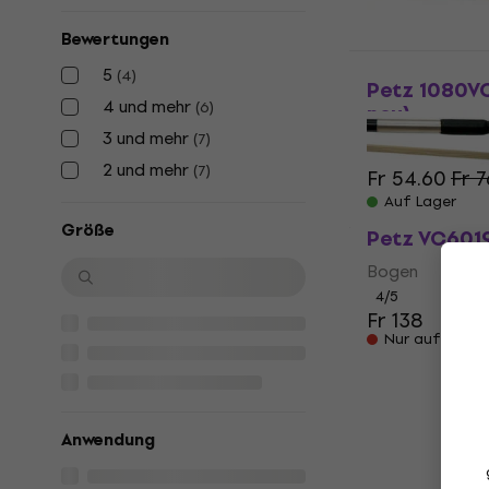
Bewertungen
5
(
4
)
Petz 1080V
4 und mehr
(
6
)
neu)
3 und mehr
(
7
)
Bogen
2 und mehr
(
7
)
Fr 54.60
Fr 7
Auf Lager
Größe
Petz VC601
Bogen
4
/5
Fr 138
Nur auf Beste
Anwendung