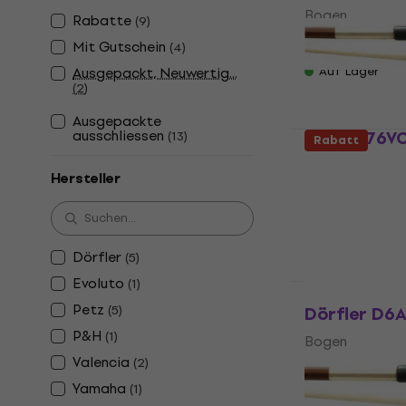
Bogen
Rabatte
(
9
)
3,6
/5
Mit Gutschein
(
4
)
Fr 25.50
Ausgepackt, Neuwertig...
Auf Lager
(
2
)
Ausgepackte
ausschliessen
Petz 1076V
(
13
)
Rabatt
Bogen
Hersteller
5
/5
Fr 40.54
mit d
Fr 48.47
Dörfler
(
5
)
Auf Lager
Evoluto
(
1
)
Wie neu
Petz
(
5
)
Dörfler D6A
P&H
(
1
)
Bogen
Valencia
(
2
)
Fr 151.42
Fr 
Yamaha
Auf Lager
(
1
)