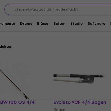
 für Celli
trumente
Drums
Bläser
Saiten
Studio
Software
odukten
EBW 100 OS 4/4
Evoluto VCF 4/4 Bogen
Bogen