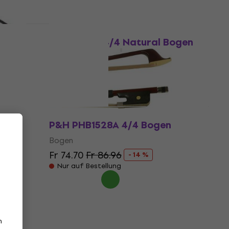
Rabatt
 Bogen
Dörfler D6 4/4 Natural Bogen
Bogen
Fr 142
Fr 171.63
- 17 %
Nur auf Bestellung
P&H PHB1528A 4/4 Bogen
Bogen
Fr 74.70
Fr 86.96
- 14 %
Nur auf Bestellung
n