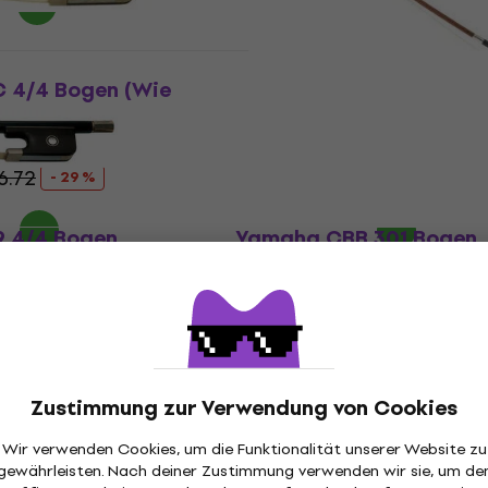
C 4/4 Bogen (Wie
Dörfler D7A 3/4 Natural
(Wie neu)
Bogen
6.72
Fr 166
Fr 194.38
- 29 %
- 15 %
Auf Lager
9 4/4 Bogen
Yamaha CBB 301 Bogen
Bogen
5
/5
Fr 433.70
Fr 449.40
llung
Nur auf Bestellung
Zustimmung zur Verwendung von Cookies
Wir verwenden Cookies, um die Funktionalität unserer Website zu
gewährleisten. Nach deiner Zustimmung verwenden wir sie, um de