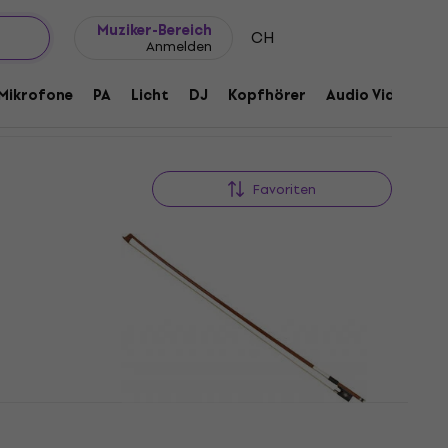
Geschenkideen
FAQ
Muziker Blog
Muziker-Bereich
CH
Anmelden
Mikrofone
PA
Licht
DJ
Kopfhörer
Audio Video
Z
Favoriten
Valencia CEBW 100 OS 3/4
Bogen