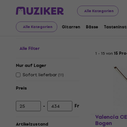
Musikinstrumente
Streicher
Zubehör für Celli
Bögen
Alle Kategorien
Bögen für Celli
Gitarren
Bässe
Tastenins
Alle Kategorien
Alle Filter
1 - 15 von
15 Pr
Nur auf Lager
Sofort lieferbar
(
11
)
Preis
-
Fr
Mindestpreis
Höchstpreis
Valencia C
Bogen
Artikelzustand