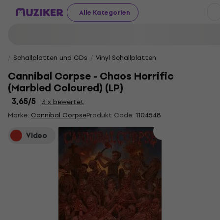
Alle Kategorien
Schallplatten und CDs
Vinyl Schallplatten
Cannibal Corpse - Chaos Horrific
(Marbled Coloured) (LP)
3,65
/5
3 x bewertet
Marke:
Cannibal Corpse
Produkt Code:
1104548
Video