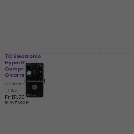
Compressor
Gitarreneffekt
Gitarreneffekt
4,9
/5
Fr 18.13
Fr 18.90
Gitarreneffekt
Auf Lager
4,8
/5
Fr 63.70
Auf Lager
TC Electronic
Boss CP-1X
HyperGravity
Gitarreneffekt
Compressor
Gitarreneffekt
Gitarreneffekt
4,9
/5
Fr 163.54
Gitarreneffekt
Auf Lager
4,9
/5
Fr 81.20
Auf Lager
Keeley Compressor
Nux NCP-2 Sculpture
Plus Gitarreneffekt
Gitarreneffekt
Gitarreneffekt
Gitarreneffekt
4,9
/5
4,7
/5