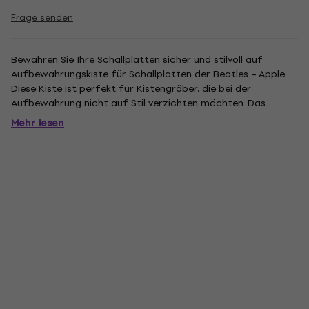
Frage senden
Bewahren Sie Ihre Schallplatten sicher und stilvoll auf
Aufbewahrungskiste für Schallplatten der Beatles – Apple .
Diese Kiste ist perfekt für Kistengräber, die bei der
Aufbewahrung nicht auf Stil verzichten möchten. Das
ikonische Beatles-Logo und das Apfeldesign geben Ihnen das
Mehr lesen
Gefühl, Teil der „Fab Four“ zu sein, selbst wenn Sie in Ihren
alten...