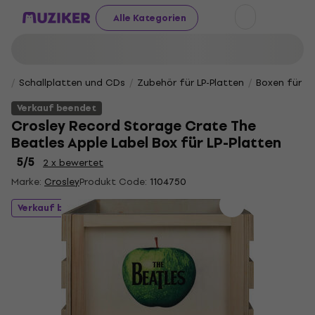
Alle Kategorien
Schallplatten und CDs
Zubehör für LP-Platten
Boxen für LP
Verkauf beendet
Crosley Record Storage Crate The
Beatles Apple Label Box für LP-Platten
5
/5
2 x bewertet
Marke:
Crosley
Produkt Code:
1104750
Verkauf beendet