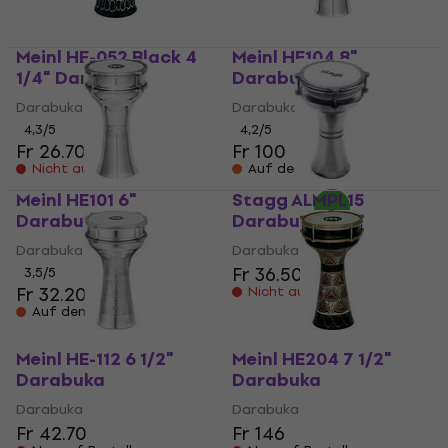
Meinl HE-052 Black 4
Meinl HE104 8"
1/4" Darabuka
Darabuka
Darabuka
Darabuka
4,3
/5
4,2
/5
Fr 26.70
Fr 100
Nicht auf Lager
Auf dem Weg
Meinl HE101 6"
Stagg ALMPL15
Darabuka
Darabuka
Darabuka
Darabuka
Fr 36.50
3,5
/5
Fr 32.20
Nicht auf Lager
Auf dem Weg
Meinl HE-112 6 1/2"
Meinl HE204 7 1/2"
Darabuka
Darabuka
Darabuka
Darabuka
Fr 42.70
Fr 146