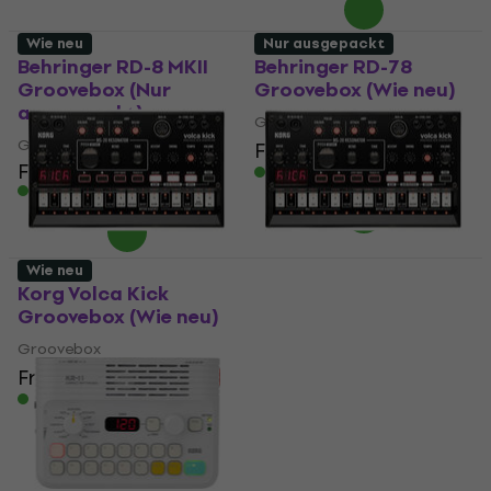
Wie neu
Nur ausgepackt
Behringer RD-8 MKII
Behringer RD-78
Groovebox (Nur
Groovebox (Wie neu)
ausgepackt)
Groovebox
Groovebox
Fr 145
Fr 154.53
- 6 %
Fr 244
Auf Lager
Auf Lager
Wie neu
Korg Volca Kick
Korg Volca Kick
Groovebox (Wie neu)
Groovebox (Nur
ausgepackt)
Groovebox
Groovebox
Fr 132
Fr 140.51
- 6 %
Fr 126
Fr 140.11
Auf Lager
- 10 %
Auf Lager