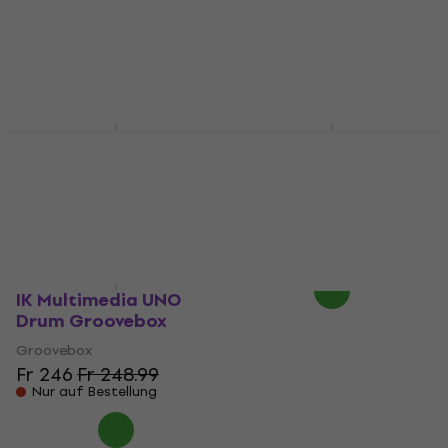
Groovebox
Groovebox
Fr 1’739
4,4
/5
Fr 82.90
Auf dem Weg
Nur auf Bestellung
Alesis SR18 Groovebox
Korg Volca Beats Set
Groovebox
Groovebox
Groovebox
4,7
/5
Fr 294
4,7
/5
Auf dem Weg
Fr 162
Nur auf Bestellung
IK Multimedia UNO
Drum Groovebox
Groovebox
Fr 246
Fr 248.99
Nur auf Bestellung