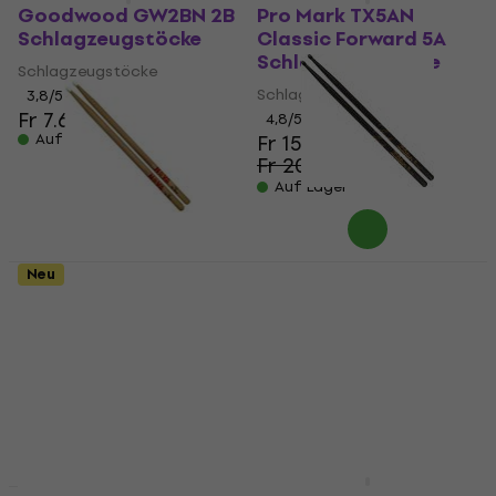
Goodwood GW2BN 2B
Pro Mark TX5AN
Schlagzeugstöcke
Classic Forward 5A
Schlagzeugstöcke
Schlagzeugstöcke
Schlagzeugstöcke
3,8
/5
Fr 7.69
4,8
/5
Auf Lager
Fr 15.80
Fr 20.90
- 24 %
Auf Lager
Zildjian Z5ANB 5A
Neu
Black
Vic Firth Nova N5AN
Schlagzeugstöcke
Schlagzeugstöcke
Schlagzeugstöcke
Schlagzeugstöcke
4,9
/5
4,7
/5
Fr 14.90
Fr 7.39
Auf Lager
Auf Lager