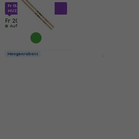
5
/5
Fr 15.79
mit dem Code
MUZMUZ-20
Fr 21.69
mit dem Code
MUZMUZ-15
Fr 20.90
Auf Lager
Fr 25.90
Auf Lager
Mengenrabatt
Mengenrabatt
Vic Firth X5AN
Vic Firth CMN
Schlagzeugstöcke
American Classic
Metal
Schlagzeugstöcke
Schlagzeugstöcke
5
/5
Fr 16.60
Fr 16.90
Schlagzeugstöcke
Auf Lager
4,6
/5
Fr 15.53
mit dem Code
MUZMUZ-5
Fr 16.90
Auf Lager