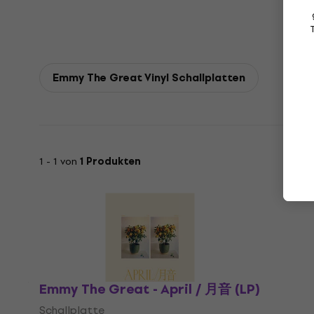
Emmy The Great Vinyl Schallplatten
1 - 1 von
1 Produkten
Emmy The Great - April / 月音 (LP)
Schallplatte