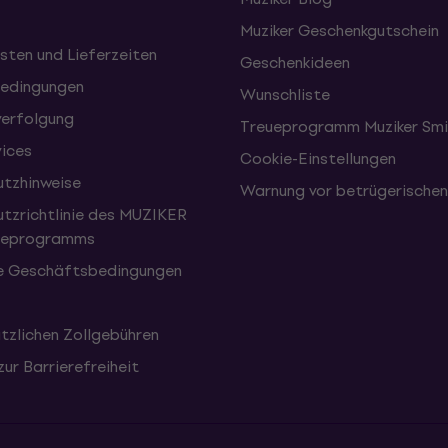
Muziker Geschenkgutschein
sten und Lieferzeiten
Geschenkideen
edingungen
Wunschliste
erfolgung
Treueprogramm Muziker Smi
vices
Cookie-Einstellungen
tzhinweise
Warnung vor betrügerische
tzrichtlinie des MUZIKER
eueprogramms
e Geschäftsbedingungen
tzlichen Zollgebühren
zur Barrierefreiheit