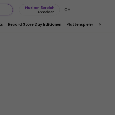
Geschenkideen
FAQ
Muziker Blog
Muziker-Bereich
CH
Anmelden
ks
Record Store Day Editionen
Plattenspieler
Musik Pl