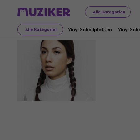
Alle Kategorien
Emmy The
Vinyl Schallplatten
Vinyl Sch
Alle Kategorien