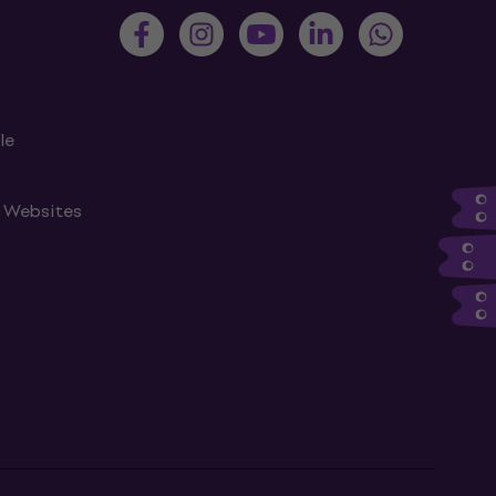
le
n Websites