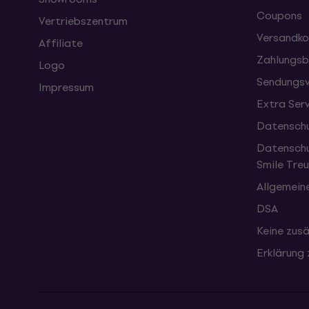
Coupons
Vertriebszentrum
Versandko
Affiliate
Zahlungsb
Logo
Sendungsv
Impressum
Extra Ser
Datenschu
Datenschu
Smile Tr
Allgemein
DSA
Keine zusä
Erklärung 