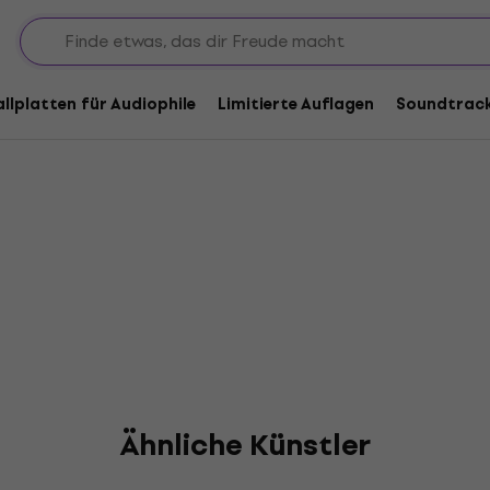
 Great
allplatten für Audiophile
Limitierte Auflagen
Soundtrac
Ähnliche Künstler