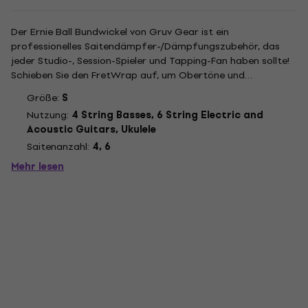
Der Ernie Ball Bundwickel von Gruv Gear ist ein
professionelles Saitendämpfer-/Dämpfungszubehör, das
jeder Studio-, Session-Spieler und Tapping-Fan haben sollte!
Schieben Sie den FretWrap auf, um Obertöne und
sympathische Resonanzen während der Aufnahme, bei Live-
Größe:
S
Auftritten, beim Zweihandklopfen oder in jeder kreativen
Nutzung:
4 String Basses, 6 String Electric and
Situation, in der Sie eine...
Acoustic Guitars, Ukulele
Saitenanzahl:
4, 6
Mehr lesen