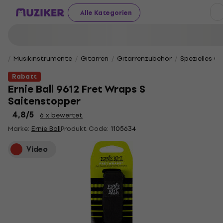
Alle Kategorien
Musikinstrumente
Gitarren
Gitarrenzubehör
Spezielles G
Rabatt
Ernie Ball 9612 Fret Wraps S
Saitenstopper
4,8
/5
6 x bewertet
Marke:
Ernie Ball
Produkt Code:
1105634
Video