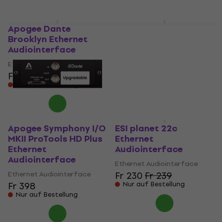
Apogee Dante
Apogee Symphony I/O
Brooklyn Ethernet
MkII Dante Ethernet
Audiointerface
Audiointerface
Ethernet Audiointerface
Ethernet Audiointerface
Fr 879
Fr 1’259
Nur auf Bestellung
Nur auf Bestellung
Apogee Symphony I/O
ESI planet 22c
MKII ProTools HD Plus
Ethernet
Ethernet
Audiointerface
Audiointerface
Ethernet Audiointerface
Ethernet Audiointerface
Fr 230
Fr 239
Fr 398
Nur auf Bestellung
Nur auf Bestellung