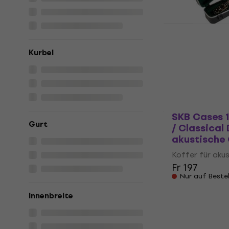
SKB Cases 1
Jumbo Delux
akustische 
Kurbel
Koffer für aku
5
/5
Fr 243
Nur auf Beste
SKB Cases 1
Gurt
/ Classical 
akustische 
Koffer für aku
Fr 197
Nur auf Beste
Innenbreite