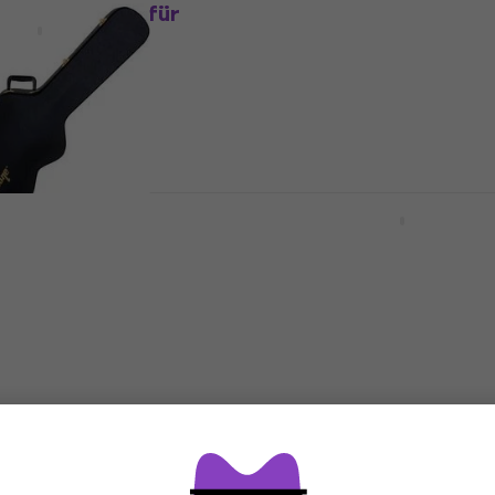
E APX Koffer für
Epiphone Epi Hardshell
Gitarre
Dreadnought Koffer für
t)
akustische Gitarre (Wie
stische Gitarre
Koffer für akustische Gitarre
.55
Fr 135
Fr 141.57
- 15 %
- 5 %
Auf Lager
Gator GWE-DREAD-12 Ko
für akustische Gitarre
i Hardshell Jumbo
akustische Gitarre
Koffer für akustische Gitarre
4,8
/5
Fr 116
stische Gitarre
Auf dem Weg
UMBO Koffer für
SKB Cases 3I-4217-18 iSe
Gitarre
Koffer für akustische G
stische Gitarre
Koffer für akustische Gitarre