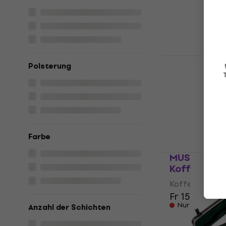
4,9
/5
Fr 110
Auf dem Weg
SKB Cases 
Polsterung
Koffer für 
Koffer für aku
1
/5
Fr 204
Auf dem Weg
Farbe
MUSIC AREA
Koffer für 
Koffer für aku
Fr 158
Nur auf Beste
Anzahl der Schichten