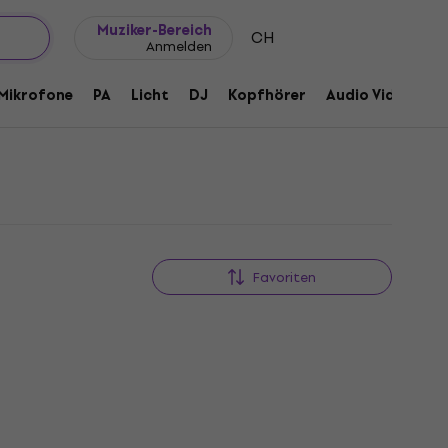
Geschenkideen
FAQ
Muziker Blog
Muziker-Bereich
CH
Anmelden
Mikrofone
PA
Licht
DJ
Kopfhörer
Audio Video
Z
Favoriten