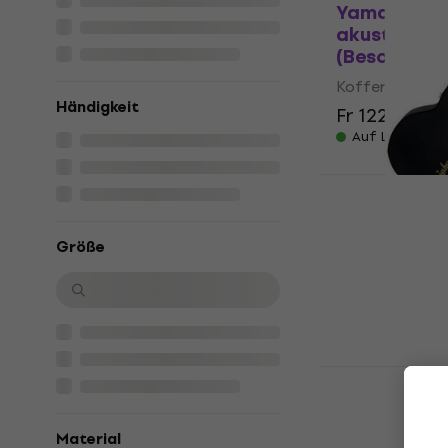
Yamaha CAS
akustische 
(Beschädig
Koffer für aku
Händigkeit
Fr 122
Fr 143
Auf Lager
Epiphone Ep
Koffer für 
Größe
(Wie neu)
Koffer für aku
Fr 134
Auf Lager
Gator GW-J
akustische 
Koffer für aku
Material