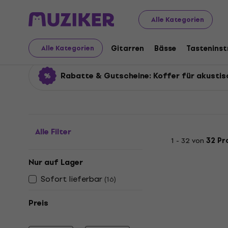
Musikinstrumente
Gitarren
Taschen und Koffer für G
Alle Kategorien
Koffer für akustische 
Gitarren
Bässe
Tastenins
Alle Kategorien
Rabatte & Gutscheine: Koffer für akustis
Alle Filter
1 - 32 von
32 Pr
Nur auf Lager
Sofort lieferbar
(
16
)
Preis