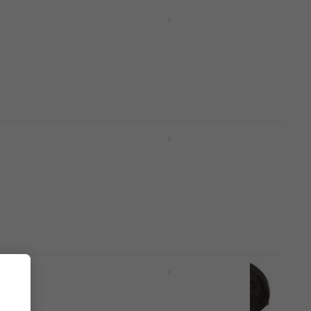
Epiphone Epi Hardshell
Dreadnought Koffer für
 neu)
akustische Gitarre
(Neuwertig)
Koffer für akustische Gitarre
Fr 122
Fr 163.35
- 25 %
Auf Lager
ffer
Gator GL-APX Koffer für
akustische Gitarre
Koffer für akustische Gitarre
5
/5
Fr 101
Auf dem Weg
ries
SKB Cases 1SKB-300 Baby
itarre
Taylor/Martin LX Hardshell
Koffer für akustische Gitarre