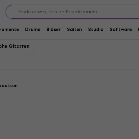
itarren
Koffer für akustische Gitarren
Gitarren
trumente
Drums
Bläser
Saiten
Studio
Software
che Gitarren
odukten