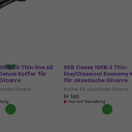
SKB-20 Universal
Ibanez MR600AC Koffer 
e Koffer für
akustische Gitarre
Gitarre
Koffer für akustische Gitarre
stische Gitarre
Fr 240
Nur auf Bestellung
llung
SKB-30 Thin-line AE
SKB Cases 1SKB-3 Thin-
Deluxe Koffer für
line/Classical Economy 
Gitarre
für akustische Gitarre
stische Gitarre
Koffer für akustische Gitarre
Fr 160
llung
Nur auf Bestellung