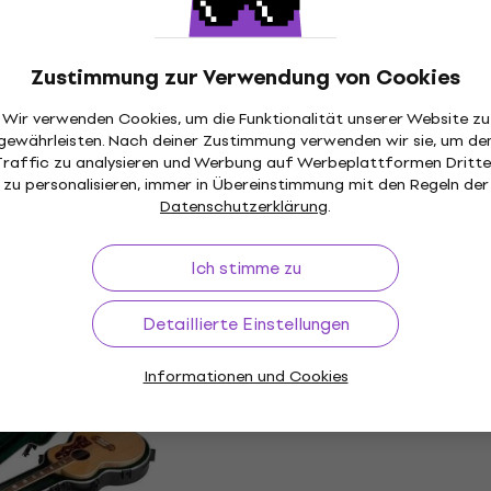
5
/5
Fr 527
Auf dem Weg
Zustimmung zur Verwendung von Cookies
Wir verwenden Cookies, um die Funktionalität unserer Website zu
1SKB-000 000 Sized
Epiphone EL-00 Koffer f
gewährleisten. Nach deiner Zustimmung verwenden wir sie, um de
akustische Gitarre
akustische Gitarre
Traffic zu analysieren und Werbung auf Werbeplattformen Dritte
zu personalisieren, immer in Übereinstimmung mit den Regeln der
stische Gitarre
Koffer für akustische Gitarre
Datenschutzerklärung
.
4,4
/5
Fr 138
Nur auf Bestellung
Ich stimme zu
Detaillierte Einstellungen
 RB30 DAB BLK
Ortega OACCSTD-DN Ko
akustische Gitarre
für akustische Gitarre
Informationen und Cookies
stische Gitarre
Koffer für akustische Gitarre
4,9
/5
Fr 110
llung
Beim Lieferanten vorrätig