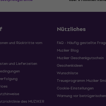
f
Nützliches
onen und Rücktritte vom
FAQ - Häufig gestellte Frag
Muziker Blog
Muziker Geschenkgutschein
sten und Lieferzeiten
Geschenkideen
edingungen
Wunschliste
erfolgung
Treueprogramm Muziker Smi
vices
Cookie-Einstellungen
tzhinweise
Warnung vor betrügerische
tzrichtlinie des MUZIKER