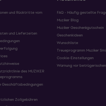
onen und Rücktritte vom
FAQ - Häufig gestellte Frag
Muziker Blog
Muziker Geschenkgutschein
sten und Lieferzeiten
Geschenkideen
edingungen
Wunschliste
erfolgung
Treueprogramm Muziker Smi
vices
Cookie-Einstellungen
tzhinweise
Warnung vor betrügerische
tzrichtlinie des MUZIKER
eueprogramms
e Geschäftsbedingungen
tzlichen Zollgebühren