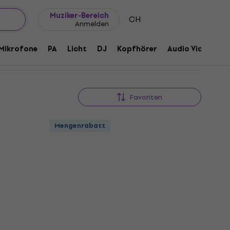
Geschenkideen
FAQ
Muziker Blog
Muziker-Bereich
CH
Anmelden
Mikrofone
PA
Licht
DJ
Kopfhörer
Audio Video
Z
Favoriten
Mengenrabatt
HAPPY HOUR