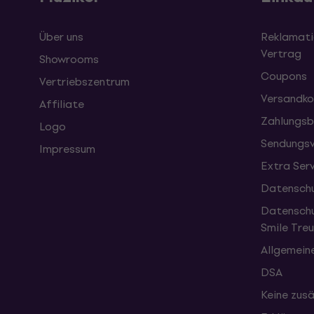
Über uns
Reklamati
Vertrag
Showrooms
Coupons
Vertriebszentrum
Versandko
Affiliate
Zahlungsb
Logo
Sendungsv
Impressum
Extra Ser
Datenschu
Datenschu
Smile Tr
Allgemein
DSA
Keine zusä