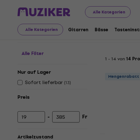
Musikinstrumente
Licht
Dekorationseffekte
Lichtr
Alle Kategorien
Lichtröhren
Gitarren
Bässe
Tastenins
Alle Kategorien
Alle Filter
1 - 14 von
14 Pr
Nur auf Lager
Mengenrabatt
Sofort lieferbar
(
13
)
Preis
-
Fr
Mindestpreis
Höchstpreis
Artikelzustand
HAPPY HOUR