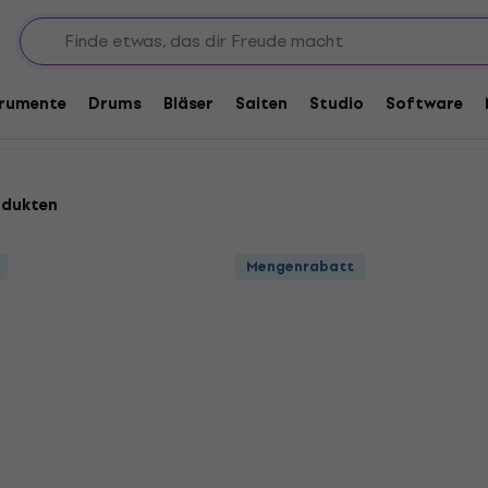
öhren
trumente
Drums
Bläser
Saiten
Studio
Software
odukten
Mengenrabatt
Mengenrabatt