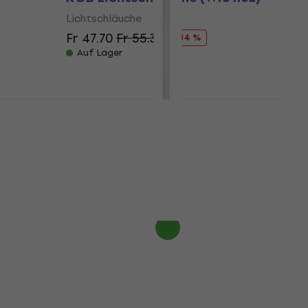
Lichtschläuche
Fr 47.70
Fr 55.34
- 14 %
Auf Lager
 Tube
Eurolite LED Party Tube IR
eu)
Lichtschläuche (Nur
ausgepackt)
Lichtschläuche
Fr 40.90
Fr 48.21
- 15 %
Auf Lager