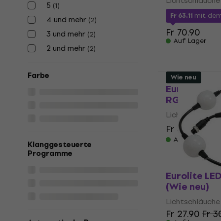
Lichtschläuche
5
(
1
)
Fr 63.11
mit de
4 und mehr
(
2
)
Fr 70.90
3 und mehr
(
2
)
Auf Lager
2 und mehr
(
2
)
Farbe
Wie neu
Eurolite LE
RGB Lichtsc
Lichtschläuche
Fr 47.70
Fr 5
Auf Lager
Klanggesteuerte
Programme
Eurolite LE
(Wie neu)
Lichtschläuche
Fr 27.90
Fr 3