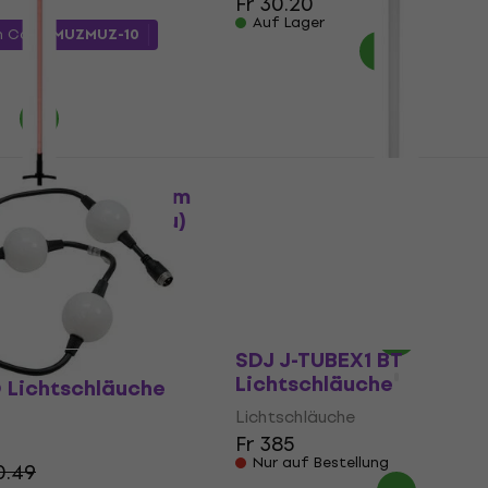
Fr 30.20
Auf Lager
m Code
MUZMUZ-10
D Neon Stick 134cm
Eurolite AKKU LED Party
hläuche (Wie neu)
IR Lichtschläuche (Wie n
Lichtschläuche
5.34
Fr 51.30
Fr 70.19
- 14 %
- 27 %
Auf Lager
SDJ J-TUBEX1 BT
Lichtschläuche
D Lichtschläuche
Lichtschläuche
Fr 385
Nur auf Bestellung
0.49