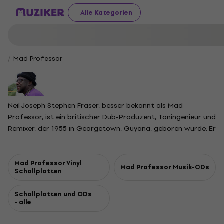
Alle Kategorien
Mad Professor
Neil Joseph Stephen Fraser, besser bekannt als Mad
Professor, ist ein britischer Dub-Produzent, Toningenieur und
Remixer, der 1955 in Georgetown, Guyana, geboren wurde. Er
ist bekannt für seinen innovativen Dub-Ansatz und hat mit
führenden Reggae-Künstlern wie Lee Scratch Perry, Sly and
Robbie, Pato Banton, Jah Shaka und Horace Andy
Mad Professor Vinyl
Mad Professor Musik-CDs
Schallplatten
zusammengearbeitet. Mad Professor erweiterte den
Einfluss von Dub zudem durch die Zusammenarbeit mit
Schallplatten und CDs
internationalen Künstlern außerhalb des Reggae-Bereichs,
- alle
darunter Sade, Massive Attack, The Orb, Gaudi, Marcelinho
da Lua, Grace Jones und Perry Farrell.