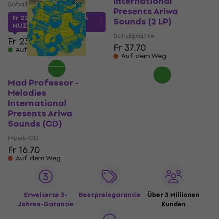
International
Schallplatte
Presents Ariwa
Fr 22.03
mit dem Code
Sounds (2 LP)
MUZMUZ-5
Schallplatte
Fr 23.90
Fr 37.70
Auf Lager
Auf dem Weg
Mad Professor -
Melodies
International
Presents Ariwa
Sounds (CD)
Musik-CD
Fr 16.70
Auf dem Weg
Erweiterte 3-
Bestpreisgarantie
Über 3 Millionen
Jahres-Garantie
Kunden