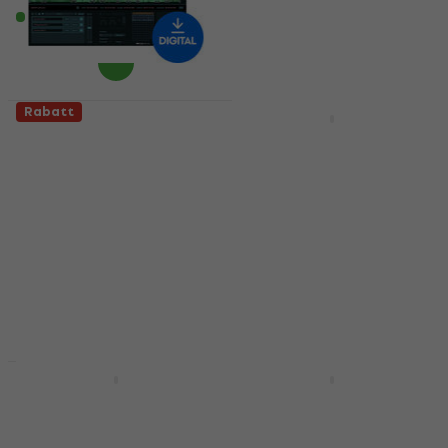
Fr 392
Fr 466
Zum Herunterladen
- 16 %
verfügbar
Zum Herunterladen
verfügbar
Rabatt
HAPPY HOUR
Fiedler Audio
Waves NLS Non-Linear
Mastering Console 2
Summer (Digitales
(Digitales Produkt)
Produkt)
Mastering software
Mastering software
Fr 27.30
Fr 328
Fr 373
- 12 %
Fr 40.20
- 32 %
Zum Herunterladen
verfügbar
Zum Herunterladen
verfügbar
Rabatt
Rabatt
Waves Nx Germano
Waves Infected
Studios New York
Mushroom Pusher
(Digitales Produkt)
(Digitales Produkt)