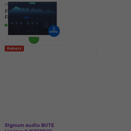
Produkt)
Mastering software
Fr 70.80
Mastering software
Fr 99.70
- 29 %
Fr 1’009
Fr 1’719
- 41 %
Zum Herunterladen
Zum Herunterladen
verfügbar
verfügbar
Rabatt
HAPPY HOUR
LANDR Mastering
LANDR Mastering
Plugin PRO (Digitales
Plugin SE (Digitales
Produkt)
Produkt)
Mastering software
Mastering software
Fr 248
Fr 298
Fr 148
Fr 198
- 17 %
- 25 %
Zum Herunterladen
Zum Herunterladen
verfügbar
verfügbar
Rabatt
Rabatt
Signum Audio BUTE
FabFilter Mastering