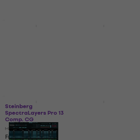
Rabatt
HAPPY HOUR
Steinberg
Steinberg
SpectraLayers
SpectraLayers Pro 13
Elements 13 Full
Education (Digitales
Version (Digitales
Produkt)
Produkt)
Mastering software
Mastering software
Fr 164
Fr 186
- 12 %
Fr 74.10
Fr 84.10
Zum Herunterladen
- 12 %
verfügbar
Zum Herunterladen
verfügbar
Rabatt
Rabatt
Steinberg
Steinberg WaveLab
SpectraLayers Pro 13
Pro 13 Full Version
Comp. CG
(Digitales Produkt)
Mastering software
Mastering software
Fr 228
Fr 261
5
/5
- 13 %