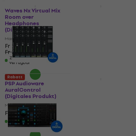
Rabatt
Rabatt
Waves Nx Virtual Mix
Steinberg WaveLab
Room over
Pro 13 Education
Headphones
(Digitales Produkt)
(Digitales Produkt)
Mastering software
Mastering software
5
/5
Fr 24.80
Fr 197
Fr 251
- 22 %
Fr 34.50
- 28 %
Zum Herunterladen
verfügbar
Zum Herunterladen
verfügbar
Rabatt
Rabatt
PSP Audioware
MELDA MAutoVolume
AuralControl
(Digitales Produkt)
(Digitales Produkt)
Mastering software
Mastering software
5
/5
Fr 40.60
Fr 70
Fr 100
- 30 %
Fr 56.30
- 28 %
Zum Herunterladen
verfügbar
Zum Herunterladen
verfügbar