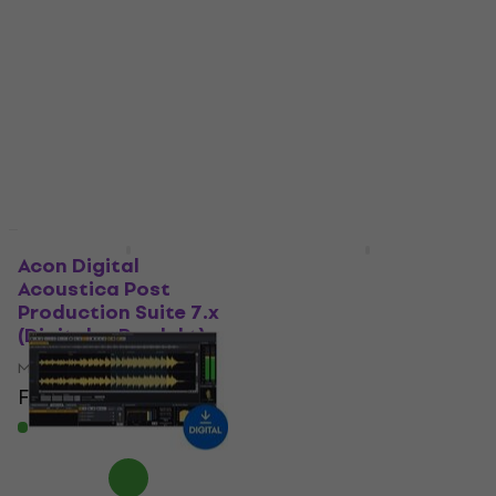
PRO (Digitales
Cast 12 (Digitales
Produkt)
Produkt)
Mastering software
Mastering software
5
/5
5
/5
Fr 52.80
Fr 130
Fr 197
- 34 %
Fr 65.40
- 19 %
Zum Herunterladen
verfügbar
Zum Herunterladen
verfügbar
Rabatt
Rabatt
Acon Digital
Steinberg WaveLab
Acoustica Post
Elements 13 Education
Production Suite 7.x
(Digitales Produkt)
(Digitales Produkt)
Mastering software
Mastering software
5
/5
Fr 41.10
Fr 46.70
Fr 230
Fr 242
- 12 %
- 5 %
Zum Herunterladen
Zum Herunterladen
verfügbar
verfügbar