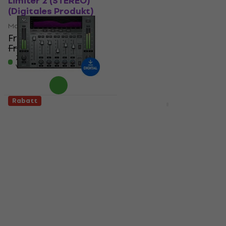
Limiter 2 (STEREO)
Bundle (Digitales
(Digitales Produkt)
Produkt)
Mastering software
Mastering software
Fr 50.90
Fr 385
Fr 505
- 24 %
Fr 79.10
- 36 %
Zum Herunterladen
verfügbar
Zum Herunterladen
verfügbar
Rabatt
Rabatt
Waves Vitamin Sonic
Acon Digital Mix &
Enhancer (Digitales
Mastering Suite
Produkt)
(Digitales Produkt)
Mastering software
Mastering software
Fr 27.10
Fr 27.60
Fr 105
- 74 %
Fr 34.50
- 21 %
Zum Herunterladen
verfügbar
Zum Herunterladen
verfügbar