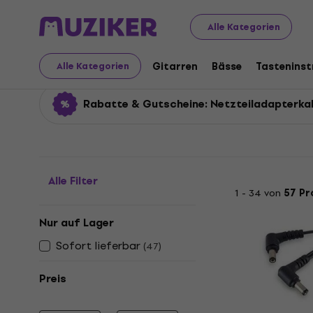
Musikinstrumente
Zubehör
Kabel, Stecker und Adapt
Alle Kategorien
Netzteiladapterkabel
Gitarren
Bässe
Tastenins
Alle Kategorien
Rabatte & Gutscheine: Netzteiladapterka
Alle Filter
1 - 34 von
57 Pr
Nur auf Lager
Sofort lieferbar
(
47
)
Preis