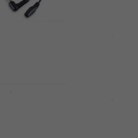
CL 30600 DC3 20
Mengenrabatt
el
RockBoard RBO-CAB-P
30-AS 30 cm Netzkabel
Netzkabel
5
4,8
/5
Fr 3.99
Auf Lager
 6 230 cm
RockBoard RBO-CAB-P
15-AA 15 cm Netzkabel
Netzkabel
89
4,6
/5
Fr 3.39
Fr 3.89
Auf Lager