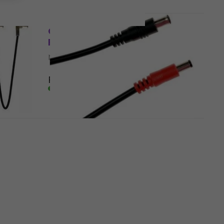
bel
CIOKS 2200 Series Adapter
Flex 10 cm Netzkabel
Netzkabel
5
/5
Fr 4.79
Auf Lager
CIOKS L20160 160 cm
Netzkabel
Netzkabel
5
/5
10
Fr 10.31
mit dem Code
MUZMUZ-5
Fr 10.88
Auf Lager