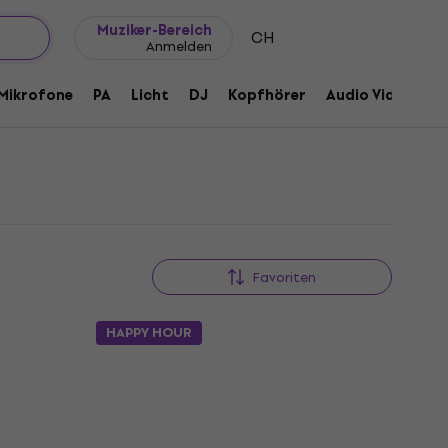
Geschenkideen
FAQ
Muziker Blog
Muziker-Bereich
CH
Anmelden
Mikrofone
PA
Licht
DJ
Kopfhörer
Audio Video
Z
Favoriten
HAPPY HOUR