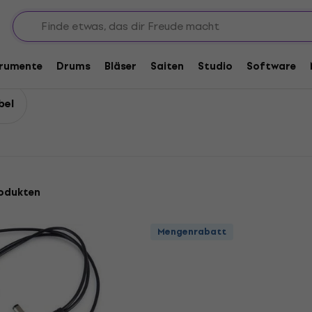
erstecker
Konfektionierte Kabel
Netzteiladapterkabel
trumente
Drums
Bläser
Saiten
Studio
Software
bel
odukten
Mengenrabatt