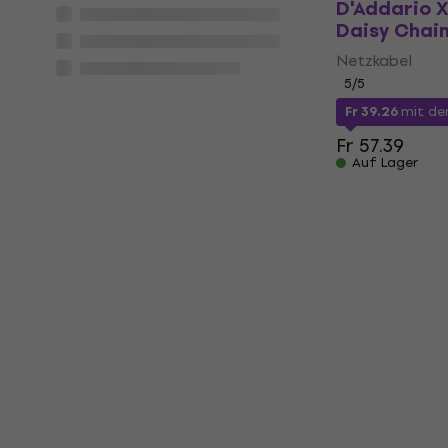
D'Addario 
Daisy Chai
Netzkabel
5
/5
Fr 39.26
mit d
Fr 57.39
Auf Lager