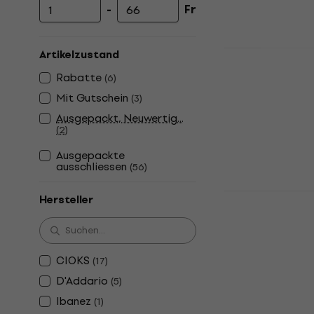
-
Fr
Mindestpreis
Höchstpreis
Warwick R
Artikelzustand
cm Netzkab
Rabatte
(
6
)
Netzkabel
Mit Gutschein
(
3
)
4,7
/5
Ausgepackt, Neuwertig...
Fr 1.89
Fr 2.1
(
2
)
Auf Lager
Ausgepackte
ausschliessen
(
56
)
Palmer PWC
Hersteller
Netzkabel
Netzkabel
4,8
/5
CIOKS
(
17
)
Fr 6.39
Fr 6.
Auf Lager
D'Addario
(
5
)
Ibanez
(
1
)