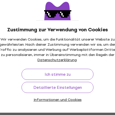
Auf Lager
Power Ace Barrel
Zustimmung zur Verwendung von Cookies
ter Netzkabel
RockBoard RBO-POWER
Wir verwenden Cookies, um die Funktionalität unserer Website zu
CON35 Netzkabel
gewährleisten. Nach deiner Zustimmung verwenden wir sie, um de
Netzkabel
Traffic zu analysieren und Werbung auf Werbeplattformen Dritte
20
zu personalisieren, immer in Übereinstimmung mit den Regeln der
4,7
/5
Datenschutzerklärung
.
Fr 3.09
Fr 3.97
Auf Lager
MOOER ME-PDC-5S Netz
Ich stimme zu
Mengenrabatt
 30 cm Netzkabel
Netzkabel
Detaillierte Einstellungen
Fr 5.39
Auf Lager
Informationen und Cookies