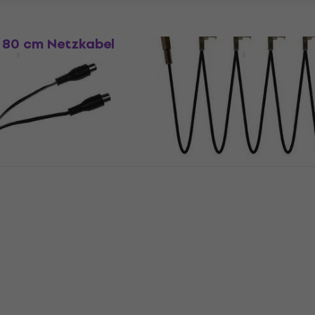
 80 cm Netzkabel
CIOKS 1015 15 cm Netzka
Netzkabel
5
/5
Fr 5.69
Auf Lager
Truetone Cl-Multi 16 cm
Netzkabel
 10 cm Netzkabel
Netzkabel
Fr 15.73
mit dem Code
MUZMUZ-
Fr 17.90
Auf Lager