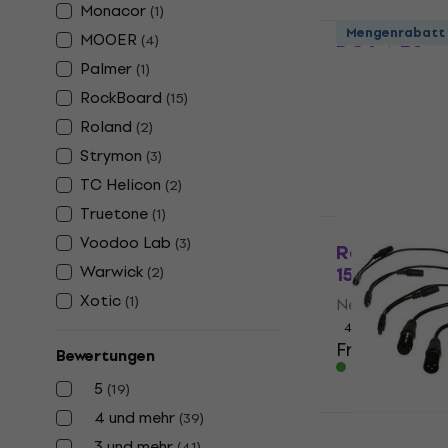
Monacor
(
1
)
RockBoard
Mengenrabatt
MOOER
(
4
)
DC6-A 30 c
Palmer
(
1
)
Netzkabel
RockBoard
(
15
)
4,8
/5
Fr 7.69
Fr 8.
Roland
(
2
)
Auf Lager
Strymon
(
3
)
TC Helicon
(
2
)
Truetone
(
1
)
Voodoo Lab
(
3
)
RockBoard
Warwick
15-AS 15 cm
(
2
)
Xotic
(
1
)
Netzkabel
4,8
/5
Fr 3.09
Fr 3.
Bewertungen
Auf Lager
5
(
19
)
4 und mehr
(
39
)
TC Helicon 
Netzkabel
3 und mehr
(
41
)