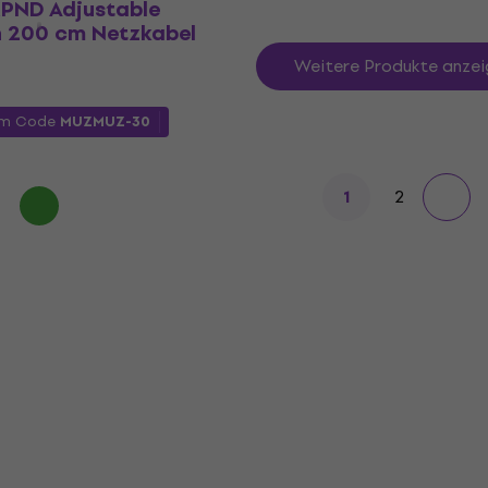
XPND Adjustable
n 200 cm Netzkabel
Weitere Produkte anzei
em Code
MUZMUZ-30
2
1