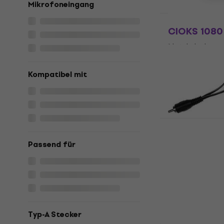
Mikrofoneingang
HAPPY HOUR
CIOKS 1080
Netzkabel
Fr 5.29
Auf Lager
Kompatibel mit
CIOKS 1002
Passend für
Netzkabel
5
/5
Fr 4.79
Auf Lager
Typ-A Stecker