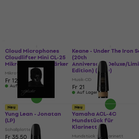
Werkzeug für Gittare
Mikrofonvorverstärker
Fr 172
Fr 762
Auf Lager
Auf Lager
Neu
Neu
Cloud Microphones
Keane - Under The Iron 
Cloudlifter Mini CL-25
(20th
Mikrofonvorverstärker
Anniversary/Deluxe/Lim
Edition) (3 CD)
Mikrofonvorverstärker
Fr 126
Musik-CD
Auf Lager
Fr 21
Auf Lager
Neu
Neu
Yung Lean - Jonatan
Yamaha ACL-4C
(LP)
Mundstück für
Klarinett
Schallplatte
Fr 35.50
Mundstück für Klarinett