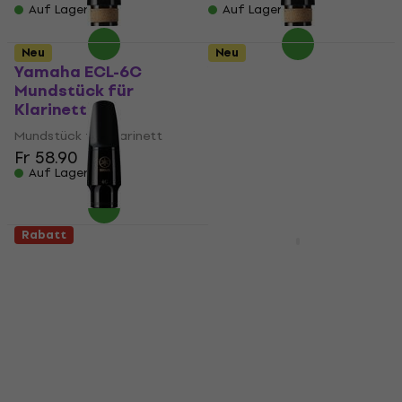
Auf Lager
Auf Lager
Neu
Neu
Yamaha ECL-6C
Yamaha CL-6C
Mundstück für
Mundstück für
Klarinett
Klarinett
Mundstück für Klarinett
Mundstück für Klarinett
Fr 58.90
Fr 52.60
Auf Lager
Auf Lager
Rabatt
Rabatt
Yamaha AS-3C
Charles Lloyd -
Mundstück für Alt-
Sangam & Friends (LP)
Saxophon
Schallplatte
Mundstück für Alt-Saxophon
Fr 31.60
Fr 46.20
Auf Lager
Auf Lager