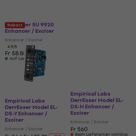
Behringer SU 9920
Rabatt
Enhancer / Exciter
Behringer SU 9920
Enhancer / Exciter
Enhancer / Exciter
(Wie neu)
4,9
/5
Fr 58.88
Enhancer / Exciter
Auf Lager
Fr 58.30
Auf Lager
Empirical Labs
DerrEsser Model EL-
Empirical Labs
DS-H Enhancer /
DerrEsser Model EL-
Exciter
DS-V Enhancer /
Exciter
Enhancer / Exciter
Fr 560
Enhancer / Exciter
Beim Lieferanten vorrätig