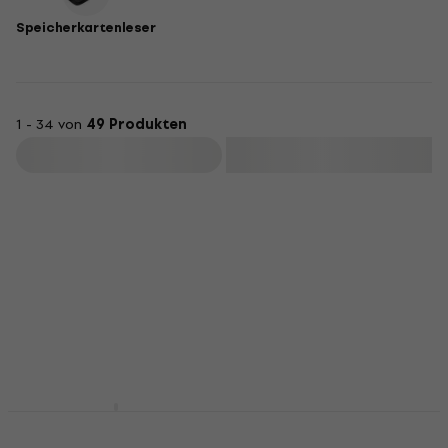
Speicherkartenleser
1 - 34 von
49 Produkten
Filtern
SanDisk Ultra 128 GB
SanDisk Ultra Flair
SDSQUNR-128G-
SDCZ73-064G-G46