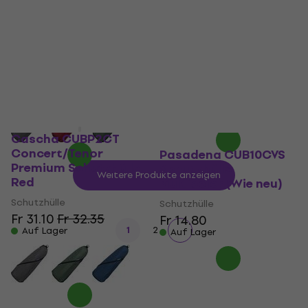
Blue
Schutzhülle
Schutzhülle
Fr 25.67
mit dem Code
MUZMUZ-5
Fr 30.13
mit dem Code
MUZMUZ-5
Fr 27.72
Fr 32.35
Auf Lager
Auf Lager
Cascha CUBP2CT
Concert/Tenor
Pasadena CUB10CVS
Premium Schutzhülle
Schutzhülle
Weitere Produkte anzeigen
Red
Multicolor (Wie neu)
Schutzhülle
Schutzhülle
Fr 31.10
Fr 32.35
Fr 14.80
1
2
Auf Lager
Auf Lager