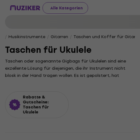
Alle Kategorien
Musikinstrumente
Gitarren
Taschen und Koffer für Gitarre
Taschen für Ukulele
Taschen oder sogenannte Gigbags für Ukulelen sind eine
exzellente Lösung für diejenigen, die ihr Instrument nicht
blosk in der Hand tragen wollen. Es ist gepolstert, hat
Taschen für Accessoires und es kann über die Schulter
getragen werden – wie ein Rucksack.
Rabatte &
Gutscheine:
Taschen für
Ukulele