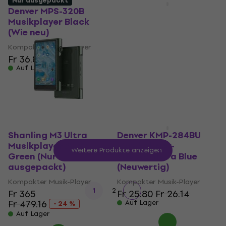
Nur ausgepackt
Neuwertig
Denver MPS-320B
Denver KMP-284RO
Musikplayer Black
Musikplayer-
(Wie neu)
Videokamera Pink
(Neuwertig)
Kompakter Musik-Player
Fr 36.80
Fr 40.39
Kompakter Musik-Player
Auf Lager
Fr 26.30
Fr 27.23
Auf Lager
Shanling M3 Ultra
Denver KMP-284BU
Musikplayer 32 GB
Musikplayer-
Weitere Produkte anzeigen
Green (Nur
Videokamera Blue
ausgepackt)
(Neuwertig)
Kompakter Musik-Player
Kompakter Musik-Player
1
2
Fr 365
Fr 25.80
Fr 26.14
Fr 479.16
Auf Lager
- 24 %
Auf Lager