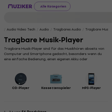
Alle Kategorien
Audio Video Tech
Audio
Tragbares Audio
Tragbare Musik-
Tragbare Musik-Player
Tragbare Musik-Player sind für das Musikhören abseits von
Computer und Smartphone gedacht, besonders wenn du
eine einfache Bedienung, einen eigenen Akku oder
Unterstützung für ältere Medien möchtest. In dieser
Kategorie findest du laut CMS-Filter kleine MP3- und Media-
Player, tragbare CD-Player sowie Kassettenspieler. Achte bei
der Auswahl vor allem auf unterstützte Formate,
Speicherplatz oder Speicherkarte, Akkulaufzeit und die Art
CD-Player
Kassettenspieler
MP3-Player
des Kopfhöreranschlusses. Wenn du einen Player für Reisen,
Training oder als Reserve für zu Hause kaufst, ist ein
leichtes Modell mit gut lesbarem Display und
unkompliziertem Laden praktischer.