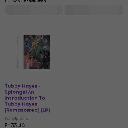
1 - 1 von
1 Produkten
Filtern
Tubby Hayes -
Splonge! An
Introduction To
Tubby Hayes
(Remastered) (LP)
Schallplatte
Fr 33.40